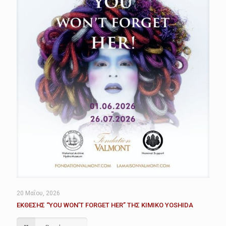
20 Μαΐου, 2026
ΕΚΘΕΣΗΣ “YOU WON’T FORGET HER” ΤΗΣ KIMIKO YOSHIDA