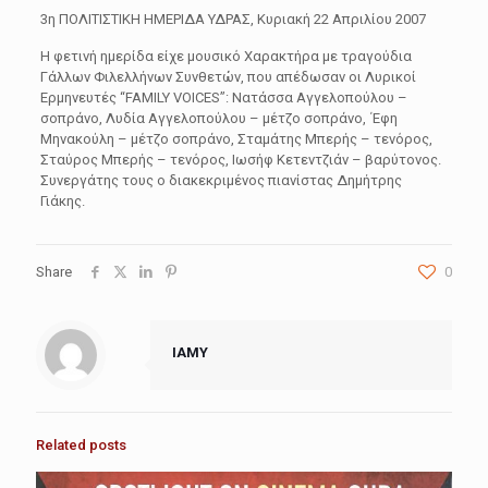
3η ΠΟΛΙΤΙΣΤΙΚΗ ΗΜΕΡΙΔΑ ΥΔΡΑΣ, Κυριακή 22 Απριλίου 2007
Η φετινή ημερίδα είχε μουσικό Χαρακτήρα με τραγούδια
Γάλλων Φιλελλήνων Συνθετών, που απέδωσαν οι Λυρικοί
Ερμηνευτές “FAMILY VOICES”: Νατάσσα Αγγελοπούλου –
σοπράνο, Λυδία Αγγελοπούλου – μέτζο σοπράνο, ΄Εφη
Μηνακούλη – μέτζο σοπράνο, Σταμάτης Μπερής – τενόρος,
Σταύρος Μπερής – τενόρος, Ιωσήφ Κετεντζιάν – βαρύτονος.
Συνεργάτης τους ο διακεκριμένος πιανίστας Δημήτρης
Γιάκης.
Share
0
IAMY
Related posts