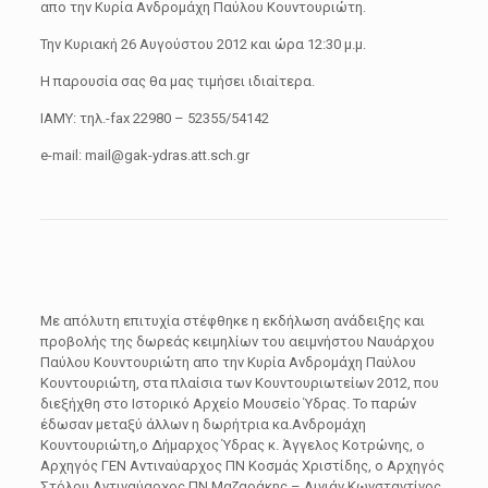
απο την Κυρία Ανδρομάχη Παύλου Κουντουριώτη.
Την Κυριακή 26 Αυγούστου 2012 και ώρα 12:30 μ.μ.
Η παρουσία σας θα μας τιμήσει ιδιαίτερα.
ΙΑΜΥ: τηλ.-fax 22980 – 52355/54142
e-mail: mail@gak-ydras.att.sch.gr
Με απόλυτη επιτυχία στέφθηκε η εκδήλωση ανάδειξης και
προβολής της δωρεάς κειμηλίων του αειμνήστου Ναυάρχου
Παύλου Κουντουριώτη απο την Κυρία Ανδρομάχη Παύλου
Κουντουριώτη, στα πλαίσια των Κουντουριωτείων 2012, που
διεξήχθη στο Ιστορικό Αρχείο Μουσείο Ύδρας. Το παρών
έδωσαν μεταξύ άλλων η δωρήτρια κα.Ανδρομάχη
Κουντουριώτη,ο Δήμαρχος Ύδρας κ. Άγγελος Κοτρώνης, ο
Αρχηγός ΓΕΝ Αντιναύαρχος ΠΝ Κοσμάς Χριστίδης, ο Αρχηγός
Στόλου Αντιναύαρχος ΠΝ Μαζαράκης – Αινιάν Κωνσταντίνος,