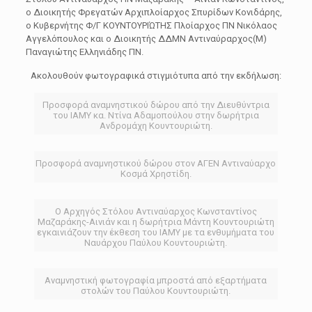
ο Διοικητής Φρεγατών Αρχιπλοίαρχος Σπυρίδων Κονιδάρης,
ο Κυβερνήτης Φ/Γ ΚΟΥΝΤΟΥΡΙΏΤΗΣ Πλοίαρχος ΠΝ Νικόλαος
Αγγελόπουλος και ο Διοικητής ΔΔΜΝ Αντιναύραρχος(Μ)
Παναγιώτης Ελληνιάδης ΠΝ.
Ακολουθούν φωτογραφικά στιγμιότυπα από την εκδήλωση:
Προσφορά αναμνηστικού δώρου από την Διευθύντρια
του ΙΑΜΥ κα. Ντίνα Αδαμοπούλου στην δωρήτρια
Ανδρομάχη Κουντουριώτη.
Προσφορά αναμνηστικού δώρου στον ΑΓΕΝ Αντιναύαρχο
Κοσμά Χρηστίδη.
Ο Αρχηγός Στόλου Αντιναύαρχος Κωνσταντίνος
Μαζαράκης-Αινιάν και η δωρήτρια Μάντη Κουντουριώτη
εγκαινιάζουν την έκθεση του ΙΑΜΥ με τα ενθυμήματα του
Ναυάρχου Παύλου Κουντουριώτη.
Αναμνηστική φωτογραφία μπροστά από εξαρτήματα
στολών του Παύλου Κουντουριώτη.