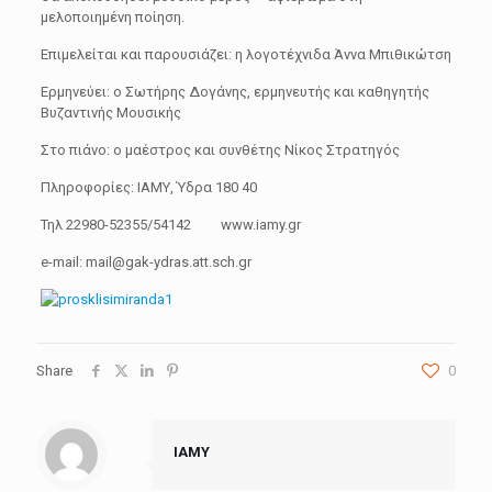
μελοποιημένη ποίηση.
Επιμελείται και παρουσιάζει: η λογοτέχνιδα Άννα Μπιθικώτση
Ερμηνεύει: ο Σωτήρης Δογάνης, ερμηνευτής και καθηγητής
Βυζαντινής Μουσικής
Στο πιάνο: ο μαέστρος και συνθέτης Νίκος Στρατηγός
Πληροφορίες: ΙΑΜΥ, Ύδρα 180 40
Τηλ 22980-52355/54142 www.iamy.gr
e-mail: mail@gak-ydras.att.sch.gr
Share
0
IAMY