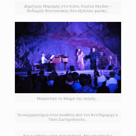
Δημήτρης Μαραμής στο πιάνο, Κορίνα Λεγάκη –
Θοδωρής Βουτσικάκης δύο εξαίσιες φωνές…
Μαγευτικό το θέαμα της σκηνής…
Τα συγχαρητήρια στον συνθέτη από τον Αντιδήμαρχο κ.
Τάσο Σωτηρόπουλο…
Και η καθιερωμένη αναμνηστική: Απο αριστερά ο