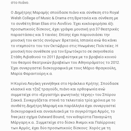
στο πιάνο.
Ο Δημήτρης Μαραμής σπούδασε πιάνο και σύνθεση στο Royal
Welsh College of Music & Drama στη Βρετανία και σύνθεση με
το συνθέτη Brian Elias στο Λονδίνο. Έχει κυκλοφορήσει έξι
προσωπικούς δίσκους, έχει γράψει μουσική για 37 θεατρικές
παραστάσεις και 5 ταινίες. Επίσης έχει παρουσιάσει την
μουσική του εκτός συνόρων: Βρετανία, Ισπανία ενώ θα κάνει
το ντεμπούτο του τον Οκτώβριο στις Ηνωμένες Πολιτείες. Η
μουσική που συνέθεσε για τον Ερωτόκριτο σε σκηνοθεσία
Στάθη Λιβαθινού το 2011 βραβεύτηκε με το βραβείο κοινού
του θεσμού θεατρικών βραβείων του Αθηνοράματος το 2012.
Έχει συνεργαστεί δισκογραφικά με τους Μάριο Φραγκούλη,
Μαρία Φαραντούρη κ.α.
Η Κορίνα Λεγάκη γεννήθηκε στο Ηράκλειο Κρήτης. Σπούδασε
κλασικό και τζαζ τραγούδι, πιάνο και ορθοφωνία ενώ
συμμετείχε στο «Εργαστήρι φωνητικής τέχνης» του Σπύρου
Σακκά. Συνεργάζεται στενά τα τελευταία τρία χρόνια με το
συνθέτη Δημήτρη Μαραμή και παράλληλα έχει συνεργαστεί
δισκογραφικά και συναυλιακά με το συγκρότημα Αρμός, το
free jazz σχήμα Outward Bound, τον κιθαρίστα Παναγιώτη
Μάργαρη κ.α.. Συμμετείχε στο δίσκο Άνεμοι και Παλίρροιες
των Αρμός, έχει δύο προσωπικούς δίσκους: Χορός με τη