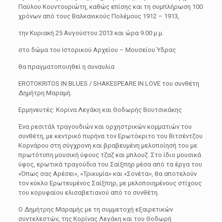
Παύλου Κουντουριώτη, καθώς επίσης και τη συμπλήρωση 100
χρόνων από τους Βαλκανικούς Πολέμους 1912 – 1913,
την Κυριακή 25 Αυγούστου 2013 και ώρα 9.00 μ.μ.
στο δώμα του Ιστορικού Αρχείου – Μουσείου Ύδρας
θα πραγματοποιηθεί η συναυλία
EROTOKRITOS IN BLUES / SHAKESPEARE IN LOVE του συνθέτη
Δημήτρη Μαραμή.
Ερμηνευτές: Κορίνα Λεγάκη και Θοδωρής Βουτσικάκης
Ένα ρεσιτάλ τραγουδιών και ορχηστρικών κομματιών του
συνθέτη, με κεντρικό πυρήνα τον Ερωτόκριτο του Βιτσέντζου
Κορνάρου στη σύγχρονη και βραβευμένη μελοποίησή του με
πρωτότυπη μουσική ύφους τζαζ και μπλουζ. Στο ίδιο μουσικά
ύφος, ερωτικά τραγούδια του Σαίξπηρ μέσα από τα έργα του
«Όπως σας Αρέσει», «Τρικυμία» και «Σονέτα», θα αποτελούν
τον κύκλο Ερωτευμένος Σαίξπηρ, με μελοποιημένους στίχους
του κορυφαίου ελισαβετιανού από το συνθέτη.
Ο Δημήτρης Μαραμής με τη συμμετοχή εξαιρετικών
συντελεστών, της Κορίνας Λεγάκη και του Θοδωρή