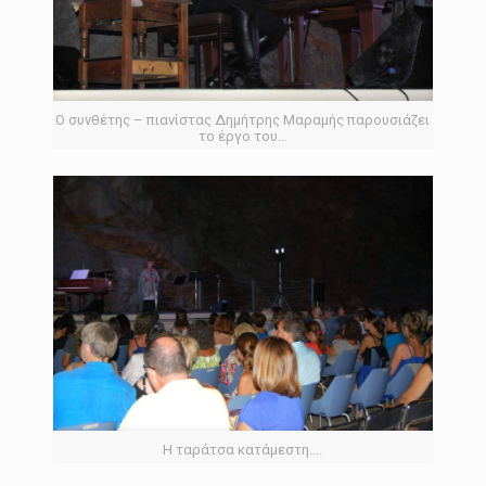
Ο συνθέτης – πιανίστας Δημήτρης Μαραμής παρουσιάζει
το έργο του…
Η ταράτσα κατάμεστη….