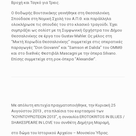
Βροχή και Ταγκό για Τρεις.
Ο Θοδωρής Βουτσικάκης γεννήθηκε στη Θεσσαλονίκη.
Σπούδασε στη Νομική Σχολή του Α.Π.Θ. και παράλληλα
ολοκλήρωσε τις σπουδές του στο κλασικό τραγούδι. Έχει
συμπράξει ως σολίστ με τη Συμφωνική Ορχήστρα του Δήμου
Θεσσαλονίκης σε έργα του Gustav Mahler. Ως μέλος στη
“Μικτή Χορωδία Θεσσαλονίκης” συμμετείχε στις οπερατικές
παραγωγές “Don Giovanni” και “Samson et Dalida” του ΟΜΜΘ
και στο διεθνές Φεστιβάλ Mascagni με την όπερα Silvano.
Επίσης συμμετείχε στη ροκ-όπερα “Alexander”.
Με απόλυτη επιτυχία πραγματοποιήθηκε, την Κυριακή 25
Αυγούστου 2013 , στα πλαίσια του εορτασμού των
“ΚΟΥΝΤΟΥΡΙΩΤΕΙΩΝ 2013”, η συναυλία EROTOKRITOS IN BLUES /
SHAKESPEARE IN LOVE του συνθέτη Δημήτρη Μαραμή,
στο δώμα του Ιστορικού Αρχείου – Μουσείου Ύδρας.