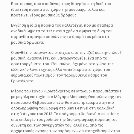
Βουτσικάκη, που ο καθένας τους διαγράφει τη δική του
ιδιαίτερη πορεία στο χώρο της μουσικής, τολμά και
προτείνει νέους μουσικούς δρόμους.
Εγγύηση η ίδια η πορεία του καλλιτέχνη, που με σταθερά
ανοδικά βήματα τα τελευταία χρόνια αφήνει τη δική του
σφραγίδα πραγματοποιώντας το όραμά του μέσα στα
μουσικά δρώμενα.
Ο συνθέτης παίρνοντας στοιχεία από την τζαζ και την μπλουζ
μουσική, ανασυνθέτει και ξαναζωντανεύει ένα από τα
αριστουργήματα του 17ου αιώνα, όχι μόνο στο χώρο της
ελληνικής λογοτεχνίας αλλά γενικότερα στο χώρο του
ευρωπαϊκού πολιτισμού, τον παραμυθένιο κόσμο του
Ερωτόκριτου.
Μέρος του έργου «Ερωτόκριτος σε Μπλουζ» παρουσιάστηκε
με μεγάλη επιτυχία στο Μέγαρο Μουσικής Θεσσαλονίκης τον
περασμένο Φεβρουάριο, ενώ θα κάνει πρεμιέρα στην πιο
ολοκληρωμένη του μορφή στο Sani Festival στη Χαλκιδική
στις 3 Αυγούστου 2013. Το πρόγραμμα θα διανθιστεί επίσης,
από επιλογές τραγουδιών της δισκογραφικής πορείας του
συνθέτη και των συνεργατών του, αλλά και από τις
ορχηστρικές ανάσες των απρόσμενων αυτοσχεδιασμών του