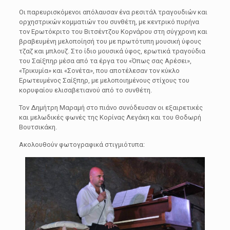
Οι παρευρισκόμενοι απόλαυσαν ένα ρεσιτάλ τραγουδιών και
ορχηστρικών κομματιών του συνθέτη, με κεντρικό πυρήνα
τον Ερωτόκριτο του Βιτσέντζου Κορνάρου στη σύγχρονη και
βραβευμένη μελοποίησή του με πρωτότυπη μουσική ύφους
τζαζ και μπλουζ. Στο ίδιο μουσικά ύφος, ερωτικά τραγούδια
του Σαίξπηρ μέσα από τα έργα του «Όπως σας Αρέσει»,
«Τρικυμία» και «Σονέτα», που αποτέλεσαν τον κύκλο
Ερωτευμένος Σαίξπηρ, με μελοποιημένους στίχους του
κορυφαίου ελισαβετιανού από το συνθέτη.
Τον Δημήτρη Μαραμή στο πιάνο συνόδευσαν οι εξαιρετικές
και μελωδικές φωνές της Κορίνας Λεγάκη και του Θοδωρή
Βουτσικάκη.
Ακολουθούν φωτογραφικά στιγμιότυπα: