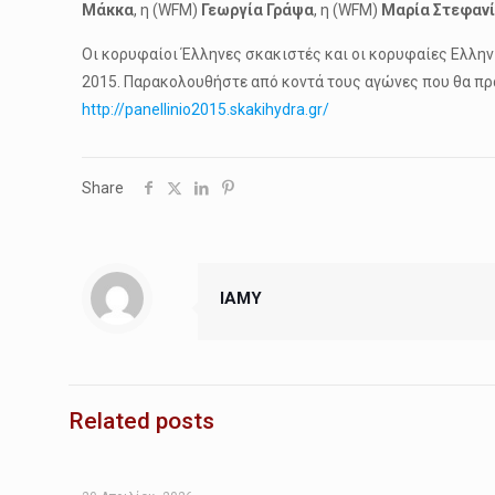
Μάκκα
, η (WFM)
Γεωργία Γράψα
, η (WFM)
Μαρία Στεφαν
Οι κορυφαίοι Έλληνες σκακιστές και οι κορυφαίες Ελληνί
2015. Παρακολουθήστε από κοντά τους αγώνες που θα πρα
http://panellinio2015.skakihydra.gr/
Share
IAMY
Related posts