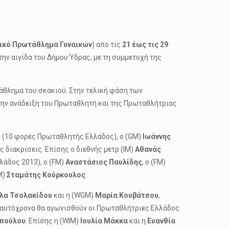
μικό Πρωτάθλημα Γυναικών
) από τις
21
έως τις 29
ην αιγίδα του Δήμου Ύδρας, με τη συμμετοχή της
άθλημα του σκακιού. Στην τελική φάση των
την ανάδειξη του Πρωταθλητή και της Πρωταθλήτριας
ς
(10 φορές Πρωταθλητής Ελλάδος), ο (GM)
Ιωάννης
ς διακρίσεις. Επίσης ο διεθνής μετρ (IM)
Αθανάς
άδος 2013), ο (FM)
Αναστάσιος Παυλίδης
, ο (FM)
M)
Σταμάτης Κούρκουλος
.
λα Τσολακίδου
και η (WGM)
Μαρία Κουβάτσου
,
. Ταυτόχρονα θα αγωνισθούν οι Πρωταθλήτριες Ελλάδος
πούλου
. Επίσης η (WIM)
Ιουλία Μάκκα
και η
Ευανθία