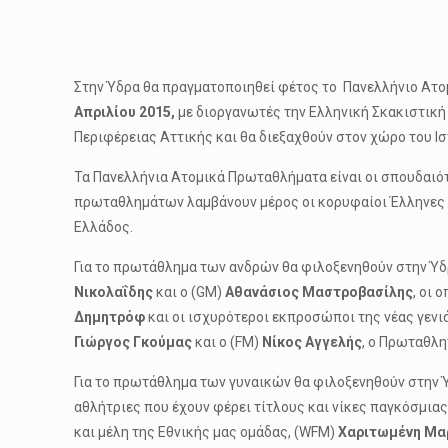
Στην Ύδρα θα πραγματοποιηθεί φέτος το Πανελλήνιο Ατο
Απριλίου 2015,
με διοργανωτές την Ελληνική Σκακιστική 
Περιφέρειας Αττικής και θα διεξαχθούν στον χώρο του Ι
Τα Πανελλήνια Ατομικά Πρωταθλήματα είναι οι σπουδαιότ
πρωταθλημάτων λαμβάνουν μέρος οι κορυφαίοι Έλληνες σ
Ελλάδος.
Για το πρωτάθλημα των ανδρών θα φιλοξενηθούν στην Ύδ
Νικολαΐδης
και ο (GM)
Αθανάσιος Μαστροβασίλης
, οι 
Δημητρόφ
και οι ισχυρότεροι εκπροσώποι της νέας γεν
Γιώργος Γκούμας
και ο (FM)
Νίκος Αγγελής
, ο Πρωταθλ
Για το πρωτάθλημα των γυναικών θα φιλοξενηθούν στην 
αθλήτριες που έχουν φέρει τίτλους και νίκες παγκόσμια
και μέλη της Εθνικής μας ομάδας, (WFM)
Χαριτωμένη Μα