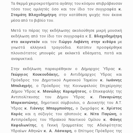
Τα θερμά χειροκροτήματα αγάπης του κόσμου επιβράβευσαν
τόσο τους ομιλητές όσο και τον ίδιο τον συγγραφέα
κ.
Σταμάτη Βλαχοδημήτρη
στην κατάθεση ψυχής που έκανε
μέσα από το βιβλίο του.
Μετά το πέρας της εκδήλωσης ακολούθησε μικρή μουσική
εκδήλωση από τον ίδιο τον συγγραφέα κ
Σ. Βλαχοδημήτρη
στο ακορντεόν
και τον
Γιώργο Λεβέντη στην κιθάρα
με
γνωστά ελληνικά τραγούδια. Κατόπιν προσφέρθηκε
πλουσιότατος μπουφές με εκλεκτά εδέσματα, ποτά και
αναψυκτικά.
Στην εκδήλωση παρευρέθηκαν ο Δήμαρχος Ύδρας
κ.
Γεώργιος Κουκουδάκης,
ο Αντιδήμαρχος Ύδρας και
Πρόεδρος του Δημοτικού Λιμενικού Ταμείου
κ. Ιωάννης
Μπελεγρής
, ο Πρόεδρος της Κοινωφελούς Επιχείρησης
Δήμου Ύδρας
κ. Μανώλης Καραμήτσος
, ο Επικεφαλής της
Αντιπολίτευσης του Δήμου Ύδρας
κ. Παναγιώτης
Μαρκαντώνης
, δημοτικοί σύμβουλοι, ο Διοικητής του Α.Τ.
Ύδρας
κ. Γιάννης Μπαρμπούτης,
ο ζωγράφος
κ. Χρίστος
Καράς
και η σύζυγός του ηθοποιός
κ. Νίτα Παγώνη
, ο
Αντιπρόεδρος του Υδραϊκού Ναυτικού Ομίλου
κ. Φάνης
Κεφαλωνίτης
, η Γενική Γραμματέας της Αδελφότητας
Υδραίων Αθηνών
κ. Α. Λάσκαρη
, ο Επίτιμος Πρόεδρος της