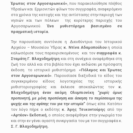
Έρωτας στον Αργοσαρωνικό»
, που παρακολούθησε πλήθος
Υδραίων και Ερμιονιτών φίλων του συγγραφέα, αναφερόμενο
στα χρόνια της κατοχής και της αντίστασης στην περιοχή των
νησιών και των πόλεων της ευρύτερης περιοχής του
Αργοσαρωνικού.
Ένα μυθιστόρημα βασισμένο σε
πραγματική ιστορία.
Την παρουσίαση συντόνισε η Διευθύντρια του Ιστορικού
Αρχείου – Μουσείου Ύδρας
κ. Ντίνα Αδαμοπούλου
η οποία
καλωσόρισε τους παρευρισκομένους και τον
συγγραφέα κ.
Σταμάτη Γ. Βλαχοδημήτρη
και στη συνέχεια αναφέρθηκε στη
ζωή του αλλά και στα βιβλία που έχει εκδώσει με πρόσφατη
έκδοση το ιστορικό μυθιστόρημα
«Πόλεμος και Έρωτας
στον Αργοσαρωνικό»
. Παρουσίασε διεξοδικά το είδος του
συγκεκριμένου είδους λογοτεχνίας της ιστορικής
μυθιστοριογραφίας και έκλεισε αποκαλώντας τον
κ.
Βλαχοδημήτρη έναν ακόμη Ολυμπιονίκη
“χωρίς όμως
προπονητή, με μόνη προπόνηση και άσκηση το περίσσευμα της
ψυχής και της αγάπης του για την ιστορία
“
όπως είπε. Κατόπιν
τον λόγο πήρε ο εκδότης
κ. Άρης Τσικοντούρης
από την
«Αρτέον» Εκδοτική
, ο οποίος αναφέρθηκε στην γνωριμία του
και στην εν γένει αγαστή συνεργασία του με τον συγγραφέα κ.
Σ. Γ. Βλαχοδημήτρη.