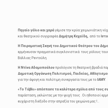
Πηγαίο γέλιο και χαρά
γέμισε την κρύα χειμωνιάτικη νύ
και θεατρικού συγγραφέα
Δημήτρη Κεχαϊδη,
από το
Ιστ
Η Πειραματική Σκηνή του Δημοτικού Θεάτρου του Δήμ
ερμήνευσαν πραγματικά συγκλονιστικά τους ρόλους τους
Βάλλιας Ρεντούλη.
Η Ντίνα Αδαμοπούλου
προλόγισε τη θεατρική βραδιά πα
Δημοτική Οργάνωση Πολιτισμού, Παιδείας, Αθλητισμού
για την άψογη και πολύτιμη συνεργασία τους με το
ΙΑΜΥ
.
«Το Τάβλι»
απέσπασε τα καλύτερα σχόλια από τους συ
παράσταση, γελώντας με την ψυχή τους . Οι ηθοποιοί ερ
ευχάριστη διέξοδο στην απραξία του χειμώνα μας !…