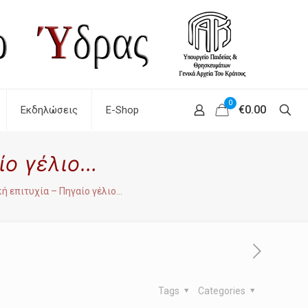
0
€0.00
Εκδηλώσεις
E-Shop
αίο γέλιο…
κή επιτυχία – Πηγαίο γέλιο…
Tags
Categories