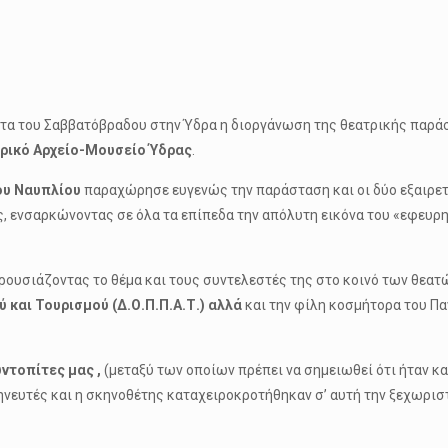
χτα του Σαββατόβραδου στην Ύδρα η διοργάνωση της θεατρικής παρ
ορικό Αρχείο-Μουσείο Ύδρας
.
ου Ναυπλίου
παραχώρησε ευγενώς την παράσταση και οι δύο εξαιρετ
, ενσαρκώνοντας σε όλα τα επίπεδα την απόλυτη εικόνα του «εφευρη
ρουσιάζοντας το θέμα και τους συντελεστές της στο κοινό των θεα
 και Τουρισμού (Δ.Ο.Π.Π.Α.Τ.) αλλά
και την φίλη κοσμήτορα του Π
ντοπίτες μας ,
(μεταξύ των οποίων πρέπει να σημειωθεί ότι ήταν κα
μηνευτές και η σκηνοθέτης καταχειροκροτήθηκαν σ’ αυτή την ξεχωρι