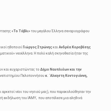
άστασης
«Το Τάβλι»
του μεγάλου Έλληνα σεναριογράφου
ικοί ηθοποιοί
Γιώργος Στρώνης
και
Ανδρέα Κοροβέσης
ματικού» νεοέλληνα. Η πολύ καλή σκηνοθεσία ήταν της
τών και ευχαριστώντας το
Δήμο Ναυπλιέων και την
ανεπιστημίου Πελοποννήσου
κ. ΄Αλκηστη Κοντογιάννη,
ι αρκετοί νέοι του νησιού μας), που παρακολούθησαν την
στή εκδήλωση του ΙΑΜΥ, που αποτέλεσε μια αληθινά