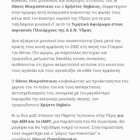
καθένας τους μοναδικός και υπέροχος στο είδος του,
ο
Θάνος Μικρούτσικος
και ο
Χρήστος Θηβαίος,
συμμετέχουν
στην όμορφη αυτή συνεργασία ενώνοντας τις φωνές τους
κάτω από τον έναστρο ουρανό της Ύδρας για να μας
ταξιδέψουν μουσικά σ’ αυτό το
Τιμητικό
Αφιέρωμα στους
αυριανούς Πλοιάρχους της Α.Ε.Ν. Ύδρας.
Δυο εξαίρετοι μουσικοί που συναντιούνται ξανά, μετά την
πρώτη τους κοινή εμφάνιση το 2002 στη σκηνή του
Σταυρού
του Νότου.
Πιο ώριμοι, με πάμπολλες επιτυχίες και
τραγούδια, μετρώντας δεκάδες κοινές συναυλίες,
αισθάνονται ότι έχουν ακόμα πολλά να πούνε στο κοινό που
τους αγαπάει και τους αγκαλιάζει σε κάθε τους εμφάνιση.
Ο
Θάνος Μικρούτσικος
κουβαλώντας ως προέκταση πια του
χεριού του το πιάνο του και τους εκπληκτικούς
αυτοσχεδιασμούς του, συνομιλεί με τον μεγαλύτερο
παραμυθά της ελληνικής μουσικής σκηνής, τον
τραγουδοποιό
Χρήστο Θηβαίο
.
Κι οι δυο μαζί στήνουν την Πέμπτη 1η Ιουνίου στην Ύδρα,
για
την ΑΕΝ και το ΙΑΜΥ,
μια παράσταση που θα συγκινήσει, θα
μαγέψει και θα ταξιδέψει νοερά το κοινό. Στην παράστασή
τους συμμετέχει και ο “μάγος των πνευστών” ο
μοναδικός
Θύμιος Παπαδόπουλος.