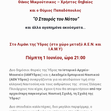
Θάνος Μικρούτσικος – Χρήστος Θηβαίος
και ο Θύμιος Παπαδόπουλος
“
Ο Σταυρός του Νότου”
και άλλα αγαπημένα ακούσματα…
Στο Λιμάνι της Ύδρας (στο χώρο μεταξύ Α.Ε.Ν. και
Ι.Α.Μ.Υ)
Πέμπτη 1 Ιουνίου, ώρα 21:00
Δυο δημόσιοι Φορείς της Ύδρας
το Ιστορικό Αρχείο-
Μουσείο (ΙΑΜΎδρας
) και η
Ακαδημία Εμπορικού Ναυτικού
(ΑΕΝ Ύδρας)
συνεργάζονται για να αποδώσουν τιμή στην
ελληνική Ναυτοσύνη και τους ανθρώπους της : στους Έλληνες
Πλοιάρχους που είχαν, έχουν ή που θα αποφοιτήσουν
από την
αρχαιότερη παγκοσμίως Ναυτική Σχολή, τη Σχολή της
Ύδρας!
Δυο σπουδαίοι καλλιτέχνες, δυο μεγάλοι περφόρμερ, ο