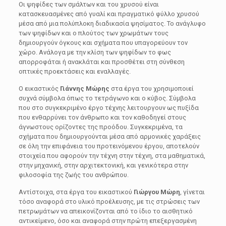
Οι ψηφίδες των σμάλτων και του χρυσού είναι
κατασκευασμένες από γυαλί και πραγματικό φύλλο χρυσού
μέσα από μια πολύπλοκη διαδικασία ψησίματος. Το ανάγλυφο
των ψηφίδων και ο πλούτος των χρωμάτων τους
δημιουργούν όγκους και σχήματα που υπαγορεύουν τον
χώρο. Ανάλογα με την κλίση των ψηφίδων το φως
απορροφάται ή ανακλάται και προσθέτει στη σύνθεση
οπτικές προεκτάσεις και εναλλαγές.
Ο εικαστικός
Γιάννης Μώρης
στα έργα του χρησιμοποιεί
συχνά σύμβολα όπως το τετράγωνο και ο κύβος. Σύμβολα
που στο συγκεκριμένο έργο τέχνης λειτουργουν ως πυξίδα
που ενθαρρύνει τον άνθρωπο και τον καθοδηγεί στους
άγνωστους ορίζοντες της προόδου. Συγκεκριμένα, τα
σχήματα που δημιουργούνται μέσα από αρμονικές χαράξεις
σε όλη την επιφάνεια του προτεινόμενου έργου, αποτελούν
στοιχεία που αφορούν την τέχνη στην τέχνη, στα μαθηματικά,
στην μηχανική, στην αρχιτεκτονική, και γενικότερα στην
φιλοσοφία της ζωής του ανθρώπου.
Αντίστοιχα, στα έργα του εικαστικού
Γιώργου Μώρη
, γίνεται
τόσο αναφορά στο υλικό προέλευσης, με τις στρώσεις των
πετρωμάτων να απεικονίζονται από το ίδιο το αισθητικό
αντικείμενο, όσο και αναφορά στην πρώτη επεξεργασμένη