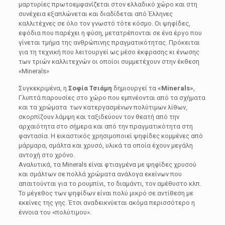
μαρτυρίες πρωτοεμφανίζεται στον ελλαδικό χώρο και στη
συνέχεια εξαπλώνεται και διαδίδεται από Έλληνες
καλλιτέχνες σε όλο τον γνωστό τότε κόσμο. Οι ψηφίδες,
εφόδια που παρέχει η φύση, μετατρέπονται σε ένα έργο που
γίνεται τμήμα της ανθρώπινης πραγματικότητας. Πρόκειται
για τη τεχνική που λειτουργεί ως μέσο έκφρασης κι ένωσης
των τριών καλλιτεχνών οι οποίοι συμμετέχουν στην έκθεση
«Μinerals»
Συγκεκριμένα, η
Σοφία Τσιάμη
δημιουργεί τα
«Μinerals»
,
Γλυπτά παρουσίες στο χώρο που εμπνέονται από τα σχήματα
και τα χρώματα των κατεργασμένων πολύτιμων λίθων,
σκορπίζουν λάμψη και ταξιδεύουν τον θεατή από την
αρχαιότητα στο σήμερα και από την πραγματικότητα στη
φαντασία. Η εικαστικός χρησιμοποιεί ψηφίδες κομμένες από
μάρμαρα, σμάλτα και χρυσό, υλικά τα οποία έχουν μεγάλη
αντοχή στο χρόνο.
Αναλυτικά, τα Μinerals είναι φτιαγμένα με ψηφίδες χρυσού
και σμάλτων σε πολλά χρώματα ανάλογα εκείνων που
απαιτούνται για το ρουμπίνι, το διαμάντι, τον αμέθυστο κλπ.
Το μέγεθος των ψηφίδων είναι πολύ μικρό σε αντίθεση με
εκείνες της γης. Έτσι αναδεικνύεται ακόμα περισσότερο η
έννοια του «πολύτιμου».