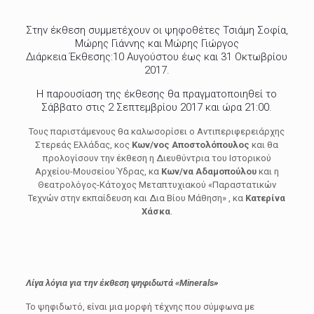
Στην έκθεση συμμετέχουν οι ψηφοθέτες Τσιάμη Σοφία,
Μώρης Γιάννης και Μώρης Γιώργος
Διάρκεια Έκθεσης:10 Αυγούστου έως και 31 Οκτωβρίου
2017.
Η παρουσίαση της έκθεσης θα πραγματοποιηθεί το
Σάββατο στις 2 Σεπτεμβρίου 2017 και ώρα 21:00.
Τους παριστάμενους θα καλωσορίσει ο Αντιπεριφερειάρχης
Στερεάς Ελλάδας, κος
Κων/νος Αποστολόπουλος
και θα
προλογίσουν την έκθεση η Διευθύντρια του Ιστορικού
Αρχείου-Μουσείου Ύδρας, κα
Κων/να Αδαμοπούλου
και η
Θεατρολόγος-Κάτοχος Μεταπτυχιακού «Παραστατικών
Τεχνών στην εκπαίδευση και Δια Βίου Μάθηση» , κα
Κατερίνα
Χάσκα
.
Λίγα λόγια για την έκθεση ψηφιδωτά «
Minerals
»
Το ψηφιδωτό, είναι μια μορφή τέχνης που σύμφωνα με