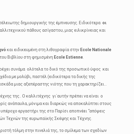
ατέλειωτης δημιουργικής της έμπνευσης. Ειδικότερα
οι
αλλιτεχνικού πάθους ασίγαστου, μιας ειλικρίνειας και
ηνό
και ειδικευμένη στη λιθογραφία στην
Ecole Nationale
ή του Βιβλίου στη φημισμένη
Ecole Estienne
.
τρέχει συνάμα ολότελα το δικό της προσωπικό ύφος και
χέδια με μολύβι, παστέλ (ειδικότερα τα δικής της
εσκάδα μιας αξεπέραστης νιότης που τη χαρακτηρίζει…
έχνης της.. Ο καλλιτέχνης γι΄αυτήν πρέπει να είναι ο
χωρίς ανάπαυλα, μόνιμα και διαρκώς να αποκαλύπτει στους
ο υπέροχο εργαστήρι της στο Παρίσι αποπνέει
“απόψεις
λών Τεχνών της ευρωπαϊκής Σκέψης και Τέχνης.
ιστή τόλμη στην πινελιά της, το σμίλεμα των σχεδίων