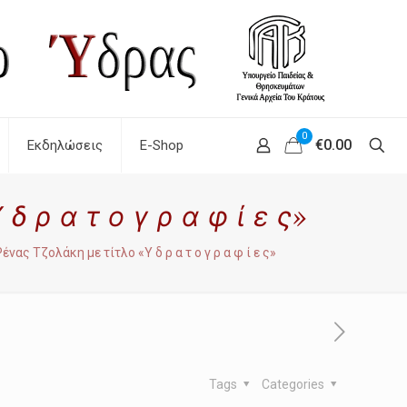
0
€0.00
Εκδηλώσεις
E-Shop
ρ α τ ο γ ρ α φ ί ε ς»
ας Τζολάκη με τίτλο «Υ δ ρ α τ ο γ ρ α φ ί ε ς»
Tags
Categories