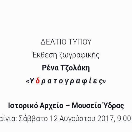
ΔΕΛΤΙΟ ΤΥΠΟΥ
Έκθεση ζωγραφικής
Ρένα Τζολάκη
«Υ
δ
ρ α τ ο γ ρ α φ ί ε ς»
Ιστορικό Αρχείο – Μουσείο Ύδρας
αίνια: Σάββατο 12 Αυγούστου 2017,
9.00