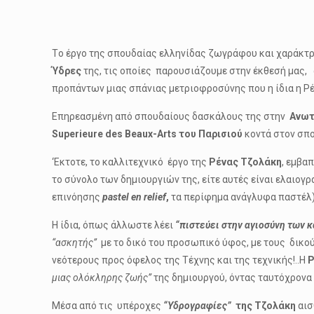
Τo έργo της σπουδαίας ελληνίδας ζωγράφου και χαράκτ
Ύδρες
της, τις οποίες παρουσιάζουμε στην έκθεσή μας, 
προπάντων μιας σπάνιας μετριοφροσύνης που η ίδια η Ρέ
Επηρεασμένη από σπουδαίους δασκάλους της στην
Ανωτ
Superieure des Beaux-Arts του Παρισιού
κοντά στον σπ
‘Εκτοτε, το καλλιτεχνικό έργο της
Ρένας Τζολάκη
, εμβα
το σύνολο των δημιουργιών της, είτε αυτές είναι ελαιογρ
επινόησης
pastel
en
relief
,
τα περίφημα ανάγλυφα παστέλ),
Η ίδια, όπως άλλωστε λέει
“πιστεύει στην αγιοσύνη των 
“ασκητής”
με το δικό του προσωπικό ύφος, με τους δικού
νεότερους προς όφελος της Τέχνης και της τεχνικής!..Η
Ρ
μιας ολόκληρης ζωής”
της δημιουργού, όντας ταυτόχρονα
Μέσα από τις υπέροχες
“Υδρογραφίες”
της Τζολάκη
αισ