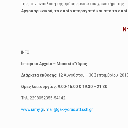
της , την ανάπλαση της φύσης μέσω του χρωστήρα της 
Αργοσαρωνικού, το οποίο υπεραγαπά και από το οποί
Ντ
INFO
Ιστορικό Αρχείο – Μουσείο
Ύδρας
Διάρκεια έκθεσης:
12 Αυγούστου – 30 Σεπτεμβρίου 201
Ωρες λειτουργίας: 9.00-16.00 & 19.30 – 21.30
Τηλ. 2298052355-54142
www.iamy.gr
,
mail@gak-ydras.att.sch.gr