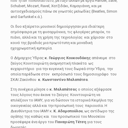
που ήταν πολυδιάστατο, μεταξύ άλλων με έργα Händel, Satie,
Schubert, Mozart, Ravel, Xατζιδάκι, Καμαγιάννη, και με
αυτοσχεδιασμούς πάνω σε γνωστές μελωδίες (Βeatles, Simon
and Garfunkel κ.ά.).
Οι δυο εξαίρετοι μουσικοί δημιούργησαν μια ιδιαίτερη
ατμόσφαιρα με τη φυσαρμόνικα, τις φλογέρες μπαρόκ, το
πιάνο, αλλά και τη χρήση της τεχνολογίας και χάρισαν στο
κοινό της βραδιάς μια πρωτότυπη και μοναδική
ηχοχρωματική εμπειρία.
Ο Δήμαρχος Ύδρας
κ. Γεώργιος Κουκουδάκης
απένειμε στο
ζεύγος Κουντουριώτη αναμνηστική πλακέτα ως
ευχαριστήριο για την ευγενική τους δωρεά στην Ύδρα, την
οποία παρέδωσε στον εκπρόσωπό τους δημοσιογράφο του
ΣΚΑΙ Ζακύνθου
κ. Κωνσταντίνο Μαλαπέτσα
.
Στη συνέχεια μίλησε ο
κ. Μαλαπέτσας
ο οποίος εξέφρασε
τους λόγους που έκανε το ζεύγος Κουντουριώτη να
επιλέξουν το ΙΑΜΥ, για να δώσουν τα ιστορικά Κειμήλια της
οικογενείας αλλά και την προσωπική τους περιουσία. Η
Διευθύντρια του ΙΑΜΥ κ.
Κ. Αδαμοπούλου
, ως αντίδωρο της
αγάπης της καθώς και του προσωπικού του Μουσείου
προσέφερε ένα έργο του
Παναγιώτη Τέτση
για τους
δωρητές.