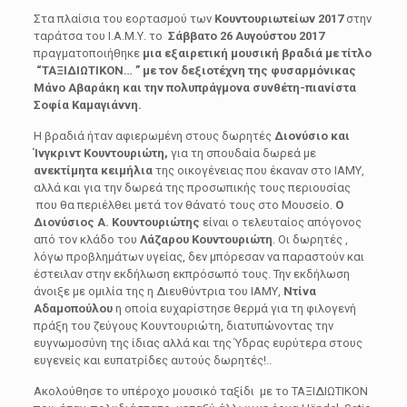
Στα πλαίσια του εορτασμού των
Κουντουριωτείων 2017
στην
ταράτσα του Ι.Α.Μ.Υ. το
Σάββατο 26 Αυγούστου 2017
πραγματοποιήθηκε
μια εξαιρετική μουσική βραδιά με τίτλο
“ΤΑΞΙΔΙΩΤΙΚΟΝ… ” με τον δεξιοτέχνη της φυσαρμόνικας
Μάνο Αβαράκη και την πολυπράγμονα συνθέτη-πιανίστα
Σοφία Καμαγιάννη.
Η βραδιά ήταν αφιερωμένη στους δωρητές
Διονύσιο και
Ίνγκριντ Κουντουριώτη,
για τη σπουδαία δωρεά με
ανεκτίμητα κειμήλια
της οικογένειας που έκαναν στο ΙΑΜΥ,
αλλά και για την δωρεά της προσωπικής τους περιουσίας
που θα περιέλθει μετά τον θάνατό τους στο Μουσείο.
Ο
Διονύσιος Α. Κουντουριώτης
είναι ο τελευταίος απόγονος
από τον κλάδο του
Λάζαρου Κουντουριώτη
. Οι δωρητές ,
λόγω προβλημάτων υγείας, δεν μπόρεσαν να παραστούν και
έστειλαν στην εκδήλωση εκπρόσωπό τους. Την εκδήλωση
άνοιξε με ομιλία της η Διευθύντρια του ΙΑΜΥ,
Ντίνα
Αδαμοπούλου
η οποία ευχαρίστησε θερμά για τη φιλογενή
πράξη του ζεύγους Κουντουριώτη, διατυπώνοντας την
ευγνωμοσύνη της ίδιας αλλά και της Ύδρας ευρύτερα στους
ευγενείς και ευπατρίδες αυτούς δωρητές!..
Ακολούθησε το υπέροχο μουσικό ταξίδι με το ΤΑΞΙΔΙΩΤΙΚΟΝ