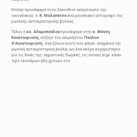
Επίσης προσέφερε στον Ζακυνθινό εκπρόσωπο της
οικογένειας κ.
Κ. Μαλαπέτσα
ένα μουσειακό αντίγραφο της
ρωσικής αυτοκρατορικής βούλας.
Τέλος η
κα. Αδαμοπούλου
προσέφερε στην
κ. Μάντη
Κουντουριώτη
, σύζυγο του αειμνήστου
Παύλου
Θ.Κουντουριώτη
, ένα ξύλινο κουτί που φέρει ασημένια την
ρωσική αυτοκρατορική βούλα, ως ένα ακόμη ευχαριστήριο
για τις δικές της σημαντικές δωρεές, τις οποίες είχε κάνει
προ τεσσάρων ήδη χρόνων στο