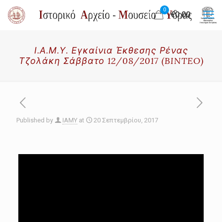
0
€0.00
Ι.Α.Μ.Υ. Εγκαίνια Έκθεσης Ρένας
Τζολάκη Σάββατο 12/08/2017 (BINTEO)
Published by
IAMY
at
20 Σεπτεμβρίου, 2017