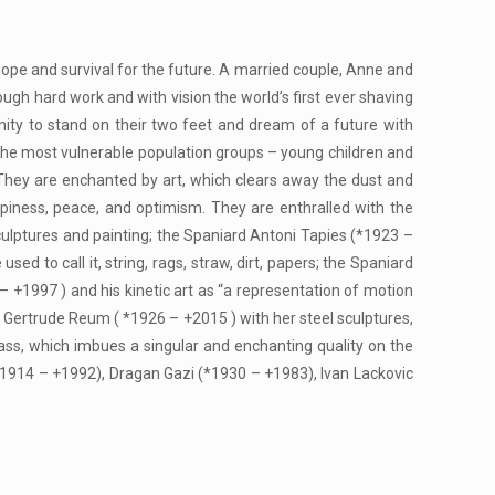
 hope and survival for the future. A married couple, Anne and
ough hard work and with vision the world’s first ever shaving
ty to stand on their two feet and dream of a future with
 the most vulnerable population groups – young children and
. They are enchanted by art, which clears away the dust and
appiness, peace, and optimism. They are enthralled with the
ulptures and painting; the Spaniard Antoni Tapies (*1923 –
ed to call it, string, rags, straw, dirt, papers; the Spaniard
– +1997 ) and his kinetic art as “a representation of motion
s Gertrude Reum ( *1926 – +2015 ) with her steel sculptures,
glass, which imbues a singular and enchanting quality on the
 (*1914 – +1992), Dragan Gazi (*1930 – +1983), Ivan Lackovic