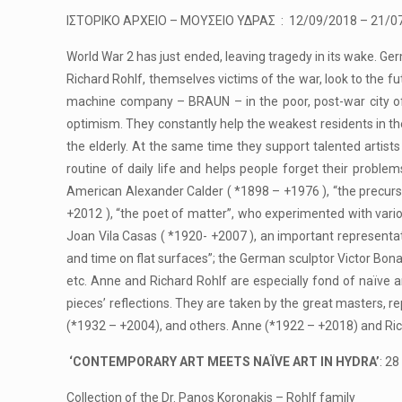
ΙΣΤΟΡΙΚΟ ΑΡΧΕΙΟ – ΜΟΥΣΕΙΟ ΥΔΡΑΣ : 12/09/2018 – 21/0
World War 2 has just ended, leaving tragedy in its wake. Ger
Richard Rohlf, themselves victims of the war, look to the fu
machine company – BRAUN – in the poor, post-war city of
optimism. They constantly help the weakest residents in th
the elderly. At the same time they support talented artist
routine of daily life and helps people forget their proble
American Alexander Calder ( *1898 – +1976 ), “the precurs
+2012 ), “the poet of matter”, who experimented with various 
Joan Vila Casas ( *1920- +2007 ), an important representati
and time on flat surfaces”; the German sculptor Victor Bona
etc. Anne and Richard Rohlf are especially fond of naïve ar
pieces’ reflections. They are taken by the great masters, r
(*1932 – +2004), and others. Anne (*1922 – +2018) and Ric
‘CONTEMPORARY ART MEETS NAÏVE ART IN HYDRA’
: 28
Collection of the Dr. Panos Koronakis – Rohlf family