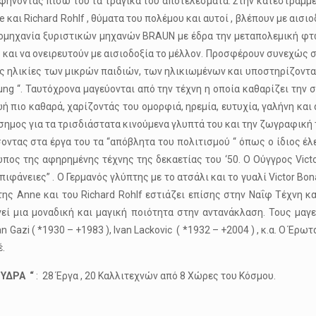
φήνοντας πίσω του τα τραγικά του αποτελέσματα. Στην κατεστραμμέ
e και Richard Rohlf , θύματα του πολέμου και αυτοί , βλέπουν με αισι
ιομηχανία ξυριστικών μηχανών BRAUN με έδρα την μεταπολεμική φτω
ς και να ονειρευτούν με αισιοδοξία το μέλλον. Προσφέρουν συνεχώς
ες ηλικίες των μικρών παιδιών, των ηλικιωμένων και υποστηρίζοντ
ung “. Ταυτόχρονα μαγεύονται από την τέχνη η οποία καθαρίζει την 
 πιο καθαρά, χαρίζοντάς του ομορφιά, ηρεμία, ευτυχία, γαλήνη και 
άσημος για τα τρισδιάστατα κινούμενα γλυπτά του και την ζωγραφική το
ντας στα έργα του τα “απόβλητα του πολιτισμού “ όπως ο ίδιος έλε
ος της αφηρημένης τέχνης της δεκαετίας του ‘50. Ο Ούγγρος Victor 
φάνειες” . Ο Γερμανός γλύπτης με το ατσάλι και το γυαλί Victor Bona
της Anne και του Richard Rohlf εστιάζει επίσης στην Ναΐφ Τέχνη κ
εί μια μοναδική και μαγική ποιότητα στην αντανάκλαση. Τους μαγ
an Gazi ( *1930 – +1983 ), Ivan Lackovic ( *1932 – +2004 ) , κ.α. Ο Έρ
έ.
 ΥΔΡΑ “
: 28 Έργα , 20 Καλλιτεχνών από 8 Χώρες του Κόσμου.