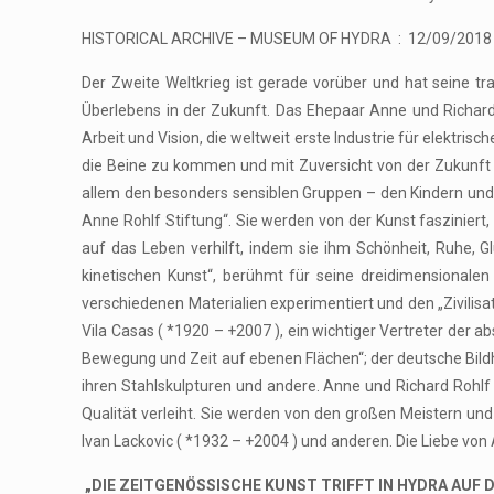
HISTORICAL ARCHIVE – MUSEUM OF HYDRA : 12/09/2018 
Der Zweite Weltkrieg ist gerade vorüber und hat seine 
Überlebens in der Zukunft. Das Ehepaar Anne und Richard
Arbeit und Vision, die weltweit erste Industrie für elektr
die Beine zu kommen und mit Zuversicht von der Zukunft z
allem den besonders sensiblen Gruppen – den Kindern und 
Anne Rohlf Stiftung“. Sie werden von der Kunst fasziniert
auf das Leben verhilft, indem sie ihm Schönheit, Ruhe, G
kinetischen Kunst“, berühmt für seine dreidimensionalen
verschiedenen Materialien experimentiert und den „Zivilisa
Vila Casas ( *1920 – +2007 ), ein wichtiger Vertreter der a
Bewegung und Zeit auf ebenen Flächen“; der deutsche Bildh
ihren Stahlskulpturen und andere. Anne und Richard Rohlf l
Qualität verleiht. Sie werden von den großen Meistern und
Ivan Lackovic ( *1932 – +2004 ) und anderen. Die Liebe von
„DIE ZEITGENÖSSISCHE KUNST TRIFFT IN HYDRA AUF D