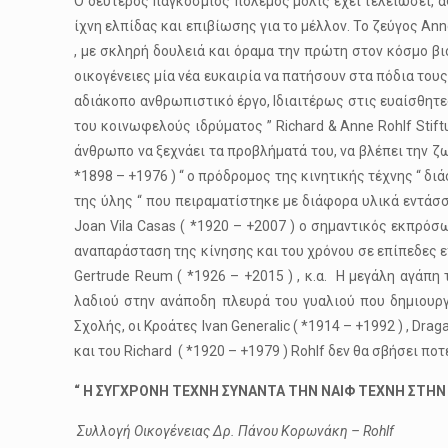
Ο δεύτερος παγκόσμιος πόλεμος μόλις έχει τελειώσει, α
ίχνη ελπίδας και επιβίωσης για το μέλλον. Το ζεύγος Ann
, με σκληρή δουλειά και όραμα την πρώτη στον κόσμο β
οικογένειες μία νέα ευκαιρία να πατήσουν στα πόδια του
αδιάκοπο ανθρωπιστικό έργο, Ιδιαιτέρως στις ευαίσθητ
του κοινωφελούς ιδρύματος ” Richard & Anne Rohlf Stift
άνθρωπο να ξεχνάει τα προβλήματά του, να βλέπει την ζωή
*1898 – +1976 ) “ ο πρόδρομος της κινητικής τέχνης “ δι
της ύλης “ που πειραματίστηκε με διάφορα υλικά εντάσσο
Joan Vila Casas ( *1920 – +2007 ) ο σημαντικός εκπρόσωπ
αναπαράσταση της κίνησης και του χρόνου σε επίπεδες επι
Gertrude Reum ( *1926 – +2015 ) , κ.α. Η μεγάλη αγάπη 
λαδιού στην ανάποδη πλευρά του γυαλιού που δημιουργ
Σχολής, οι Κροάτες Ivan Generalic ( *1914 – +1992 ) , Drag
και του Richard ( *1920 – +1979 ) Rohlf δεν θα σβήσει ποτ
“ Η ΣΥΓΧΡΟΝΗ ΤΕΧΝΗ ΣΥΝΑΝΤΑ ΤΗΝ ΝΑΙΦ ΤΕΧΝΗ ΣΤΗΝ
Συλλογή Οικογένειας Δρ.
Πάνου Κορωνάκη
–
Rohlf