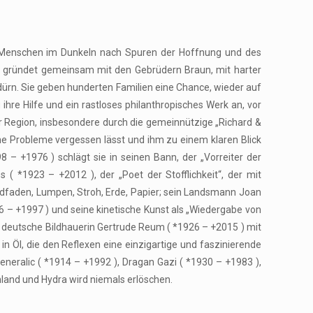
ie Menschen im Dunkeln nach Spuren der Hoffnung und des
nd gründet gemeinsam mit den Gebrüdern Braun, mit harter
ldürn. Sie geben hunderten Familien eine Chance, wieder auf
re Hilfe und ein rastloses philanthropisches Werk an, vor
r Region, insbesondere durch die gemeinnützige „Richard &
ine Probleme vergessen lässt und ihm zu einem klaren Blick
 – +1976 ) schlägt sie in seinen Bann, der „Vorreiter der
( *1923 – +2012 ), der „Poet der Stofflichkeit“, der mit
Bindfaden, Lumpen, Stroh, Erde, Papier; sein Landsmann Joan
906 – +1997 ) und seine kinetische Kunst als „Wiedergabe von
e deutsche Bildhauerin Gertrude Reum ( *1926 – +2015 ) mit
in Öl, die den Reflexen eine einzigartige und faszinierende
eneralic ( *1914 – +1992 ), Dragan Gazi ( *1930 – +1983 ),
nland und Hydra wird niemals erlöschen.