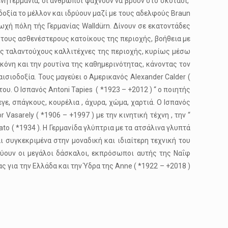
νη Γερμανία, οι άνθρωποι ψάχνουν να βρουν στο σκοτάδι,
οδοξία το μέλλον και ιδρύουν μαζί με τους αδελφούς Braun
χή πόλη τής Γερμανίας Walldürn. Δίνουν σε εκατοντάδες
 στους ασθενέστερους κατοίκους της περιοχής, βοήθεια με
ας ταλαντούχους καλλιτέχνες της περιοχής, κυρίως μέσω
σκόνη και την ρουτίνα της καθημερινότητας, κάνοντας τον
αισιοδοξία. Τους μαγεύει ο Αμερικανός Alexander Calder (
υ. Ο Ισπανός Antoni Tapies ( *1923 – +2012 ) “ ο ποιητής
γε, σπάγκους, κουρέλια , άχυρα, χώμα, χαρτιά. Ο Ισπανός
Vasarely ( *1906 – +1997 ) με την κινητική τέχνη , την “
to ( *1934 ). Η Γερμανίδα γλύπτρια με τα ατσάλινα γλυπτά
αι συγκεκριμένα στην μοναδική και ιδιαίτερη τεχνική του
εύουν οι μεγάλοι δάσκαλοι, εκπρόσωποι αυτής της Ναΐφ
ωτας για την Ελλάδα και την Ύδρα της Anne ( *1922 – +2018 )