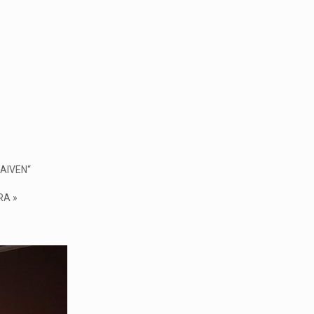
’
NAIVEN“
RA »