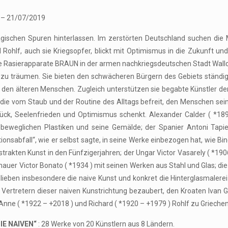
– 21/07/2019
tragischen Spuren hinterlassen. Im zerstörten Deutschland suchen d
 Rohlf, auch sie Kriegsopfer, blickt mit Optimismus in die Zukunft u
ische Rasierapparate BRAUN in der armen nachkriegsdeutschen Stadt Wal
u träumen. Sie bieten den schwächeren Bürgern des Gebiets ständig ih
den älteren Menschen. Zugleich unterstützen sie begabte Künstler de
, die vom Staub und der Routine des Alltags befreit, den Menschen se
lück, Seelenfrieden und Optimismus schenkt. Alexander Calder ( *1898
 beweglichen Plastiken und seine Gemälde; der Spanier Antoni Tapies 
tionsabfall“, wie er selbst sagte, in seine Werke einbezogen hat, wie 
bstrakten Kunst in den Fünfzigerjahren; der Ungar Victor Vasarely ( *1
auer Victor Bonato ( *1934 ) mit seinen Werken aus Stahl und Glas; di
ieben insbesondere die naive Kunst und konkret die Hinterglasmalerei 
 Vertretern dieser naiven Kunstrichtung bezaubert, den Kroaten Ivan G
 Anne ( *1922 – +2018 ) und Richard ( *1920 – +1979 ) Rohlf zu Grieche
IE NAIVEN“
: 28 Werke von 20 Künstlern aus 8 Ländern.