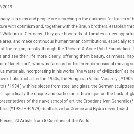
7/2019
many is in ruins and people are searching in the darkness for traces of
ture with optimism and, together with the Braun brothers, establish thr
 Walldürn in Germany. They give hundreds of families a new opportuni
e area, and make continuous humanitarian contributions, especially to
s of the region, mostly through the ‘Richard & Anne Rohlf Foundation’
ms and see their life more clearly, offering them beauty, calmness, h
or of kinetic art”, who was famous for his three-dimensional moving sc
materials, incorporating in his works “the waste of civilization” as he us
ve of abstract art in the 1950s; the Hungarian Victor Vasarely ( *1906 
to ( *1934 ) with his pieces from steel and glass; the German sculptres
t, specifically the unique and particular oil technique on the back of 
epresentatives of the naïve school of art, the Croatians Ivan Generalic
hard (*1920 – +1979) Rohlf’s love for Greece and Hydra never faded.
 Pieces, 20 Artists from 8 Countries of the World.