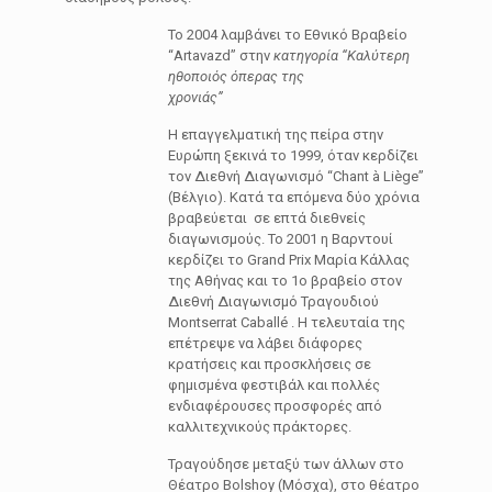
Το 2004 λαμβάνει το Εθνικό Βραβείο
“Artavazd” στην
κατηγορία “Καλύτερη
ηθοποιός όπερας της
χρονιάς”
Η επαγγελματική της πείρα στην
Ευρώπη ξεκινά το 1999, όταν κερδίζει
τον Διεθνή Διαγωνισμό “Chant à Liège”
(Βέλγιο). Κατά τα επόμενα δύο χρόνια
βραβεύεται σε επτά διεθνείς
διαγωνισμούς. Το 2001 η Βαρντουί
κερδίζει το Grand Prix Μαρία Κάλλας
της Αθήνας και το 1ο βραβείο στον
Διεθνή Διαγωνισμό Τραγουδιού
Montserrat Caballé . Η τελευταία της
επέτρεψε να λάβει διάφορες
κρατήσεις και προσκλήσεις σε
φημισμένα φεστιβάλ και πολλές
ενδιαφέρουσες προσφορές από
καλλιτεχνικούς πράκτορες.
Τραγούδησε μεταξύ των άλλων στο
Θέατρο Bolshoy (Μόσχα), στο θέατρο