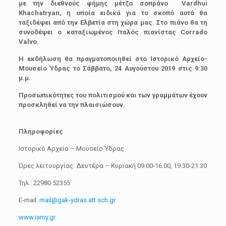
με την διεθνούς φήμης μέτζο σοπράνο Vardhui
Khachatryan,
η οποία ειδικά για το σκοπό αυτό θα
ταξιδέψει από την Ελβετία στη χώρα μας. Στο πιάνο θα τη
συνοδέψει ο καταξιωμένος Ιταλός πιανίστας
Corrado
Valvo
.
H
εκδήλωση θα πραγματοποιηθεί στο Ιστορικό Αρχείο-
Μουσείο Ύδρας το Σάββατο, 24 Αυγούστου 2019 στις 9:30
μ.μ.
Προσωπικότητες του πολιτισμού και των γραμμάτων έχουν
προσκληθεί να την πλαισιώσουν.
Πληροφορίες
Ιστορικό Αρχείο – Μουσείο Ύδρας
Ώρες λειτουργίας: Δευτέρα – Κυριακή 09.00-16.00, 19.30-21.30
Τηλ.: 22980 52355
E-mail:
mail@gak-ydras.att.sch.gr
www.iamy.gr