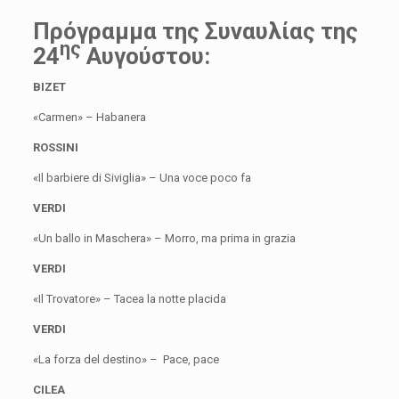
Πρόγραμμα της Συναυλίας της
ης
24
Αυγούστου:
BIZET
«Carmen» – Habanera
ROSSINI
«Il barbiere di Siviglia» – Una voce poco fa
VERDI
«Un ballo in Maschera» – Morro, ma prima in grazia
VERDI
«Il Trovatore» – Tacea la notte placida
VERDI
«La forza del destino» – Pace, pace
CILEA