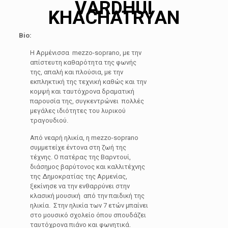
VARDHUI
KHACHATRYAN
Bio
:
Η Αρμένισσα mezzo-soprano, με την
απίστευτη καθαρότητα της φωνής
της, απαλή και πλούσια, με την
εκπληκτική της τεχνική καθώς και την
κομψή και ταυτόχρονα δραματική
παρουσία της, συγκεντρώνει πολλές
μεγάλες ιδιότητες του λυρικού
τραγουδιού.
Από νεαρή ηλικία, η mezzo-soprano
συμμετείχε έντονα στη ζωή της
τέχνης. Ο πατέρας της Βαρντουί,
διάσημος βαρύτονος και καλλιτέχνης
της Δημοκρατίας της Αρμενίας,
ξεκίνησε να την ενθαρρύνει στην
κλασική μουσική από την παιδική της
ηλικία. Στην ηλικία των 7 ετών μπαίνει
στο μουσικό σχολείο όπου σπουδάζει
ταυτόχρονα πιάνο και φωνητικά.