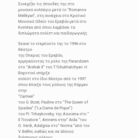
Συνεχίζει τις σπουδές της στο
μουσικό κολλέγιο μετά το “Romanos
Melikyan”, στη συνέχεια στο Κρατικό
Μουσικό Ωδείο του Ερεβάν μετά στο
Komitas από όπου λαμβάνει τα
διπλώματα σολίστ και παιδαγωγικής.
Έκανε το ντεμπούτο της το 1996 στο
θέατρο
της Όπερας του Ερεβάν,
ερμηνεύοντας το ρόλο της Parandzem
στο “Arshak II” του T.Tchukhatchyan. Η
Βαρντουί υπήρξε
σολίστ στο ίδιο θέατρο από το 1997
όπου έπαιξε τους ρόλους της Κάρμεν
στην
“Carmen”
του G. Bizet, Pauline στο “The Queen of
Spades” (“La Dame de Pique”)
του P.I. Tchaykovsky, της Azucena στο ”
Il Trovatore “, Amneris στην” Aida “του
G. Verdi, Adalgisa στο” Norma “από τον
V. Bellini, καθώς και σε άλλους
διάσημους ρόλους.