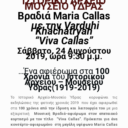
ΙΣΤΟΡΙΚΟ ΑΡΧΕΙΟ
ΜΟΥΣΕΙΟ ΥΔΡΑΣ
Βραδιά
Maria Callas
με
την
Varduhi
Khachatryan
“
Viva
Callas
”
Σάββατο, 24 Αυγούστου
2019, ώρα 9:30 μ.μ.
…Ένα αφιέρωμα στα
100
Χρόνια
του
Ιστορικού
Αρχείου – Μουσείου
Ύδρας(1919-2019)
Το Ιστορικό Αρχείο-Μουσείο Ύδρας κορυφώνει τις
εκδηλώσεις της φετινής χρονιάς 2019 που έχει αφιερωθεί
στα
100 χρόνια από την ίδρυση και λειτουργία
του
με μια
εξαιρετική
Μουσική Βραδιά-αφιέρωμα στον επετειακό
εορτασμό με τον τίτλο “Viva Callas”. Πρόκειται για ένα
κονσέρτο-αφιερωμένο στη μεγάλη υψίφωνο Maria Callas