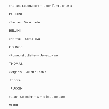
«Adriana Lecouvreur» – Io son l’umile ancella
PUCCINI
«Tosca» – Vissi d’arte
BELLINI
«Norma» – Casta Diva
GOUNOD
«Roméo et Juliette» – Je veux vivre
THOMAS
«Mignon» – Je suis Titania
Encore
PUCCINI
«Gianni Schicchi» – O mio babbino caro
VERDI