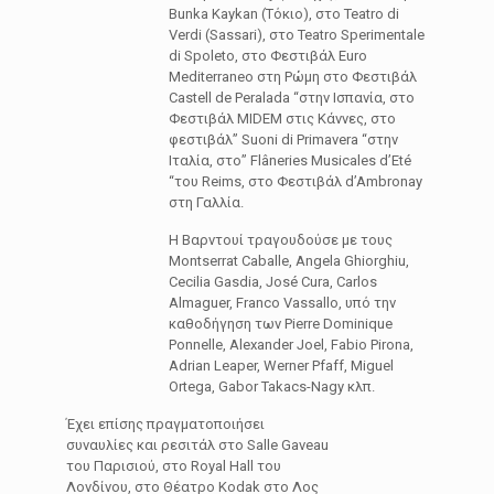
Bunka Kaykan (Τόκιο), στο Teatro di
Verdi (Sassari), στο Teatro Sperimentale
di Spoleto, στο Φεστιβάλ Euro
Mediterraneo στη Ρώμη στο Φεστιβάλ
Castell de Peralada “στην Ισπανία, στο
Φεστιβάλ MIDEM στις Κάννες, στο
φεστιβάλ” Suoni di Primavera “στην
Ιταλία, στο” Flâneries Musicales d’Eté
“του Reims, στο Φεστιβάλ d’Ambronay
στη Γαλλία.
Η Βαρντουί τραγουδούσε με τους
Montserrat Caballe, Angela Ghiorghiu,
Cecilia Gasdia, José Cura, Carlos
Almaguer, Franco Vassallo, υπό την
καθοδήγηση των Pierre Dominique
Ponnelle, Alexander Joel, Fabio Pirona,
Adrian Leaper, Werner Pfaff, Miguel
Ortega, Gabor Takacs-Nagy κλπ.
Έχει επίσης πραγματοποιήσει
συναυλίες και ρεσιτάλ στο Salle Gaveau
του Παρισιού, στο Royal Hall του
Λονδίνου, στο Θέατρο Kodak στο Λος