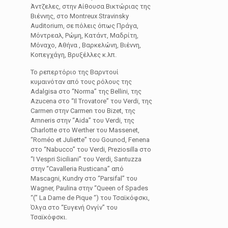
Άντζελες, στην Αίθουσα Βικτώριας της
Βιέννης, στο Montreux Stravinsky
Auditorium, σε πόλεις όπως Πράγα,
Μόντρεαλ, Ρώμη, Κατάντ, Μαδρίτη,
Μόναχο, Αθήνα , Βαρκελώνη, Βιέννη,
Κοπεγχάγη, Βρυξέλλες κ.λπ.
Το ρεπερτόριο της Βαρντουί
κυμαινόταν από τους ρόλους της
Adalgisa στο “Norma” της Bellini, της
Azucena στο “Il Trovatore” του Verdi, της
Carmen στην Carmen του Bizet, της
Amneris στην “Aida” του Verdi, της
Charlotte στο Werther του Massenet,
“Roméo et Juliette” του Gounod, Fenena
στο “Nabucco” του Verdi, Preziosilla στο
“I Vespri Siciliani” του Verdi, Santuzza
στην “Cavalleria Rusticana” από
Mascagni, Kundry στο “Parsifal” του
Wagner, Paulina στην “Queen of Spades
“(” La Dame de Pique “) του Τσαϊκόφσκι,
Όλγα στο “Ευγενή Ονγίν” του
Τσαϊκόφσκι.