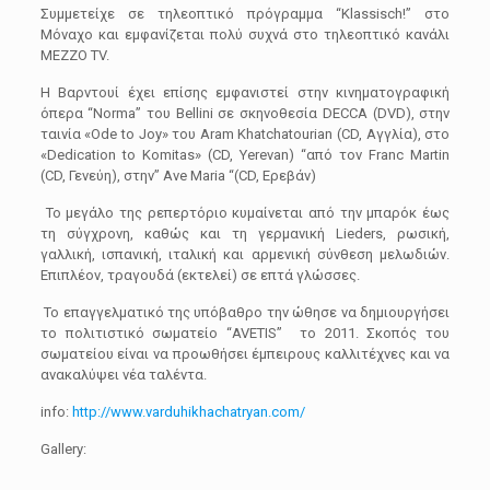
Συμμετείχε σε τηλεοπτικό πρόγραμμα “Klassisch!” στο
Μόναχο και εμφανίζεται πολύ συχνά στο τηλεοπτικό κανάλι
MEZZO TV.
H Βαρντουί έχει επίσης εμφανιστεί στην κινηματογραφική
όπερα “Norma” του Bellini σε σκηνοθεσία DECCA (DVD), στην
ταινία «Ode to Joy» του Aram Khatchatourian (CD, Αγγλία), στο
«Dedication to Komitas» (CD, Yerevan) “από τον Franc Martin
(CD, Γενεύη), στην” Ave Maria “(CD, Ερεβάν)
Το μεγάλο της ρεπερτόριο κυμαίνεται από την μπαρόκ έως
τη σύγχρονη, καθώς και τη γερμανική Lieders, ρωσική,
γαλλική, ισπανική, ιταλική και αρμενική σύνθεση μελωδιών.
Επιπλέον, τραγουδά (εκτελεί) σε επτά γλώσσες.
Το επαγγελματικό της υπόβαθρο την ώθησε να δημιουργήσει
το πολιτιστικό σωματείο “AVETIS” το 2011. Σκοπός του
σωματείου είναι να προωθήσει έμπειρους καλλιτέχνες και να
ανακαλύψει νέα ταλέντα.
info:
http://www.varduhikhachatryan.com/
Gallery: