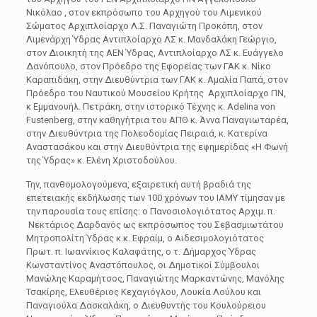
Νικόλαο , στον εκπρόσωπο του Αρχηγού του Λιμενικού
Σώματος Αρχιπλοίαρχο Λ.Σ. Παναγιώτη Προκόπη, στον
Λιμενάρχη Ύδρας Αντιπλοίαρχο ΛΣ κ. Μανδαλάκη Γεώργιο,
στον Διοικητή της ΑΕΝ Ύδρας, Αντιπλοίαρχο ΛΣ κ. Ευάγγελο
Δανόπουλο, στον Πρόεδρο της Εφορείας των ΓΑΚ κ. Νίκο
Καραπιδάκη, στην Διευθύντρια των ΓΑΚ κ. Αμαλία Παπά, στον
Πρόεδρο του Ναυτικού Μουσείου Κρήτης Αρχιπλοίαρχο ΠΝ,
κ Εμμανουήλ. Πετράκη, στην ιστορικό Τέχνης κ. Adelina von
Fustenberg, στην καθηγήτρια του ΑΠΘ κ. Άννα Παναγιωταρέα,
στην Διευθύντρια της Πολεοδομίας Πειραιά, κ. Κατερίνα
Αναστασάκου και στην Διευθύντρια της εφημερίδας «Η Φωνή
της Ύδρας» κ. Ελένη Χριστοδούλου.
Την, πανθομολογούμενα, εξαιρετική αυτή βραδιά της
επετειακής εκδήλωσης των 100 χρόνων του ΙΑΜΥ τίμησαν με
την παρουσία τους επίσης: ο Πανοσιολογιότατος Αρχιμ. π.
Νεκτάριος Δαρδανός ως εκπρόσωπος του Σεβασμιωτάτου
Μητροπολίτη Ύδρας κ.κ. Εφραίμ, ο Αιδεσιμολογιότατος
Πρωτ. π. Ιωαννίκιος Καλαφάτης, ο τ. Δήμαρχος Ύδρας
Κωνσταντίνος Αναστόπουλος, οι Δημοτικοί Σύμβουλοι
Μανώλης Καραμήτσος, Παναγιώτης Μαρκαντώνης, Μανόλης
Τσακίρης, Ελευθέριος Κεχαγιόγλου, Λουκία Λούλου και
Παναγιούλα Δασκαλάκη, ο Διευθυντής του Κουλούρειου