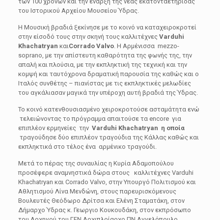
των 100 χρόνων και την έναρξη της νέας εκατονταετηρίδας
του Ιστορικού Αρχείου Μουσείου Ύδρας.
Η Μουσική βραδιά ξεκίνησε με το κοινό να καταχειροκροτεί
στην είσοδό τους στην σκηνή τους καλλιτέχνες
Varduhi
Khachatryan
και
Corrado
Valvo
. Η Αρμένισσα mezzo-
soprano, με την απίστευτη καθαρότητα της φωνής της, την
απαλή και πλούσια, με την εκπληκτική της τεχνική και την
κομψή και ταυτόχρονα δραματική παρουσία της καθώς και ο
Ιταλός συνθέτης – πιανίστας με τις εκπληκτικές μελωδίες
του αγκάλιασαν μαγικά την υπέροχη αυτή βραδιά της Ύδρας.
Το κοινό κατενθουσιασμένο χειροκροτούσε ασταμάτητα ενώ
τελειώνοντας το πρόγραμμα απαιτούσε τα encore για
επιπλέον ερμηνείες την
Varduhi
Khachatryan
η οποία
τραγούδησε δύο επιπλέον τραγούδια της Κάλλας καθώς και
εκπληκτικά στο τέλος ένα αρμένικο τραγούδι.
Μετά το πέρας της συναυλίας η Κυρία Αδαμοπούλου
προσέφερε αναμνηστικά δώρα στους καλλιτέχνες Varduhi
Khachatryan και Corrado Valvo, στην Υπουργό Πολιτισμού και
Αθλητισμού Λίνα Μενδώνη, στους παρευρισκόμενους
Βουλευτές Θεόδωρο Δρίτσα και Ελένη Σταματάκη, στον
Δήμαρχο Ύδρας κ. Γεωργιο Κουκουδάκη, στον εκπρόσωπο
του Αρχηγού του ΓΕΝ Αρχιπλοίαρχο ΠΝ Αγγελόπουλο