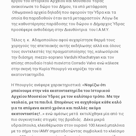
έργου του Ιστορικού Αρχείου και Μουσείου Ύδρας
ανακοίνωσε το δώρο του Δήμου, τα υπό μετάφραση
Οθωμανικά αρχεία δηλαδή που αφορούν την Ύδρα και τα
οποία θα παραδοθούν όταν αυτά μεταφραστούν. Λόγω δε
της καθυστέρησης παράδοσης του δώρου ο Δήμαρχος Ύδρας
προσέφερε ανθοδέσμη στην Διευθύντρια του Ι.Α.Μ.Υ.
Τέλος η κ. Αδαμοπούλου αφού ευχαρίστησε θερμά τους
χορηγούς της επετειακής αυτής εκδήλωσης αλλά και όλους
τους συντελεστές της πραγματοποίησης της, καλωσόρισε
την διάσημη mezzo-soprano Varduhi Khachatryan και τον
επίσης σπουδαίο Ιταλό πιανίστα Corrado Valvo ενώ κάλεσε
στην σκηνή την Κυρία Υπουργό να κηρύξει την νέα
εκατονταετηρίδα.
Η Υπουργός ανέφερε χαρακτηριστικά:
«Νομίζω ότι
μπαίνουμε στην νέα εκατονταετηρίδα του Ιστορικού
Αρχείου Μουσείου Ύδρας με τον καλύτερο τρόπο. Με την
νεολαία, με τα παιδιά. Επομένως να ευχηθούμε κάθε καλό
για τα επόμενα εκατό χρόνια και πολλές ακόμα
εκατονταετίες!..»
ενώ αμέσως μετά εκτυλίχθηκε μία από τις
πιο συγκινητικές στιγμές της βραδιάς. Δέκα μικρά
υδραιόπουλα, ελευθέρωσαν στον ουρανό 100 λευκά μπαλόνια
με το σήμα του ΙΑΜΥ σηματοδοτώντας συμβολικά το κλείσιμο