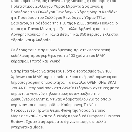
Νοσοκομείου Ύδρας Παναγιώτης Μανίκης, η Πρόεδρος του
Πολιτιστικού Συλλόγου Ύδρας Μιράντα Σοφιανού, η
Πρόεδρος του Συλλόγου Ξενοδόχων Ύδρας Μαρία Κλαδάκη,
η π. Πρόεδρος του Συλλόγου Ξενοδόχων Ύδρας Τζένη
Σοφιανού, ο Πρόεδρος της Τ.Ο. της ΝΔ Εμμανουήλ Πούλος, ο
κ. και η κ. Πάνου Μανιά, η κ. Ιζαμπέλλα Αρβανίτη και ο κ.
Αργύρης Κούκας, η κ. Τάνια Βέτιμη, και 350 περίπου εκλεκτοί
Υδραίοι και φιλυδραίοι .
Σε όλους τους παρευρισκόμενους πριν την εορταστική
εκδήλωση προσφέρθηκε για τα 100 χρόνια του ΙΑΜΥ
κέρασμα με ποτό και γλυκό.
Θα πρέπει τέλος να αναφερθεί ότι ο εορτασμός των 100
Χρόνων του ΙΑΜΥ πήρε ευρεία τηλεοπτική, ραδιοφωνική και
δημοσιογραφική δημοσιότητα . Τα κανάλια ΟPEN, ONE, SKAI
και ΑΝΤ1 παρουσίασαν στα Δελτία Ειδήσεων σχετικές με το
σημαντικό γεγονός τηλεοπτικές συνεντεύξεις της
Διευθύντριας ΙΑΜΥ κ. Ντίνας Αδαμοπούλου για το οποίο
έγραψαν και οι εφημερίδες Καθημερινή, Τα Νέα
Ντοκουμέντο, Πρώτο Θέμα, Φωνή της Ύδρας, Saronic
Magazine καθώς και το διεθνές περιοδικό European Business
Review . Σχετικά αφιερώματα έγιναν επίσης σε πολλά
ιντερνετικά Blogs.