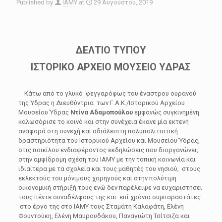
Published by
IAMY
at
29 Αυγούστου, 2019
ΔΕΛΤΙΟ ΤΥΠΟΥ
ΙΣΤΟΡΙΚΟ ΑΡΧΕΙΟ ΜΟΥΣΕΙΟ ΥΔΡΑΣ
Κάτω από το γλυκό φεγγαρόφως του έναστρου ουρανού
της Ύδρας η Διευθύντρια των Γ.Α.Κ./Ιστορικού Αρχείου
Μουσείου Ύδρας
Ντίνα Αδαμοπούλου
εμφανώς συγκινημένη
καλωσόρισε το κοινό και στην συνέχεια έκανε μία εκτενή
αναφορά στη συνεχή και αδιάλειπτη πολυπολιτιστική
δραστηριότητα του Ιστορικού Αρχείου και Μουσείου Ύδρας,
στις ποικίλου ενδιαφέροντος εκδηλώσεις που διοργανώνει,
στην αμφίδρομη σχέση του ΙΑΜΥ με την τοπική κοινωνία και
ιδιαίτερα με τα σχολεία και τους μαθητές του νησιού, στους
εκλεκτούς του μόνιμους χορηγούς και στην πολύτιμη
οικονομική στήριξή τους ενώ δεν παρέλειψε να ευχαριστήσει
τους πέντε συναδέλφους της και επί χρόνια συμπαραστάτες
στο έργο της στο ΙΑΜΥ τους Σταμάτη Καλαφάτη, Ελένη
Φουντούκη, Ελένη Μαυρουδάκου, Παναγιώτη Τσίτσιζα και