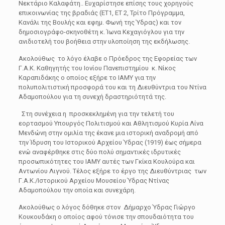
Νεκτάριο Καλαφάτη.. Ευχαρίστησε επίσης τους χορηγούς
επικοινωνίας της βραδιάς (ΕΤ1, ΕΤ 2, Τρίτο Πρόγραμμα,
Κανάλι της Βουλής και εφημ. Φωνή της Ύδρας) και τον
δημοσιογράφο-σκηνοθέτη κ. Ίωνα Κεχαγιόγλου για την
ανιδιοτελή του βοήθεια στην υλοποίηση της εκδήλωσης.
Ακολούθως το λόγο έλαβε ο Πρόεδρος της Εφορείας των
Γ.Α.Κ. Καθηγητής του Ιονίου Πανεπιστημίου κ. Νίκος
Καραπιδάκης ο οποίος εξήρε το ΙΑΜΥ για την
πολυπολιτιστική προσφορά του και τη Διευθύντρια του Ντίνα
Αδαμοπούλου για τη συνεχή δραστηριότητά της.
Στη συνέχεια η προσκεκλημένη για την τελετή του
εορτασμού Υπουργός Πολιτισμού και Αθλητισμού Κυρία Λίνα
Μενδώνη στην ομιλία της έκανε μια ιστορική αναδρομή από
την Ίδρυση του Ιστορικού Αρχείου Ύδρας (1919) έως σήμερα
ενώ αναφέρθηκε στις δύο πολύ σημαντικές ιδρυτικές
προσωπικότητες του ΙΑΜΥ αυτές των Γκίκα Κουλούρα και
Αντωνίου Λιγνού. Τέλος εξήρε το έργο της Διευθύντριας των
Γ.Α.Κ./Ιστορικού Αρχείου Μουσείου Ύδρας Ντίνας
Αδαμοπούλου την οποία και συνεχάρη.
Ακολούθως ο λόγος δόθηκε στον Δήμαρχο Ύδρας Γιώργο
Κουκουδάκη ο οποίος αφού τόνισε την σπουδαιότητα του