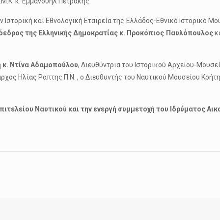
Μ.Κ. κ. Εμμανουήλ Πετράκης.
 Ιστορική και Εθνολογική Εταιρεία της Ελλάδος-Εθνικό Ιστορικό Μ
όεδρος της Ελληνικής Δημοκρατίας κ.
Προκόπιος Παυλόπουλος
κα
η
κ. Ντίνα Αδαμοπούλου
, Διευθύντρια του Ιστορικού Αρχείου-Μουσε
αρχος Ηλίας Ράπτης Π.Ν. , ο Διευθυντής του Ναυτικού Μουσείου Κρήτ
 Επιτελείου Ναυτικού και την ενεργή συμμετοχή του Ιδρύματος Αικ