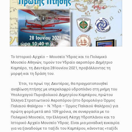
Το Ιστορικό Αρχείο – Μουσείο Ύδρας και το Πολεμικό
Μουσείο Αθηνών, τιμούν τον Υδραίο αεροπόρο Δημήτριο
Καμπέρο, τη Δευτέρα 28 Ιουνίου 2021, προβάλλοντας τη
μορφή και τη δράση του.
Έτσι, το πρωί της Δευτέρας, θα πραγματοποιηθεί
αναβίωση πτήσης με υπερελαφρύ υδροπλάνο στη μνήμη του
Υπολοχαγού Πυροβολικού Δημητρίου Καμπέρου, πρώτου
Έλληνα Στρατιωτικού Αεροπόρου (στο δρομολόγιο Όρμος
Παλαιού Φαλήρου – Ν. Ύδρα – Όρμος Παλαιού Φαλήρου) για
πρώτη φορά μετά από 109 χρόνια, σε συνεργασία με το
Πολεμικό Μουσείο, την Ελληνική Λέσχη Υδροπλάνου και το
Ιστορικό Αρχείο Μουσείο Ύδρας. Είναι μια μοναδική ευκαιρία
για να ξαναδούμε το ταξίδι του Καμπέρου, κάνοντας «ταξίδι