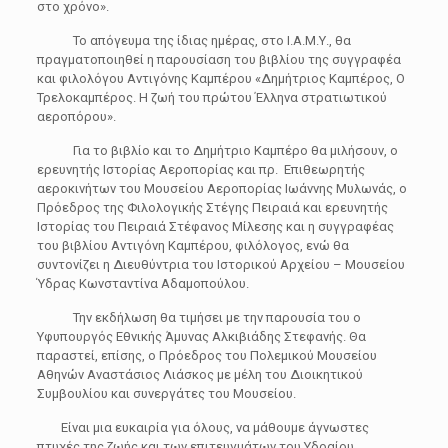
στο χρόνο».
Το απόγευμα της ίδιας ημέρας, στο Ι.Α.Μ.Υ., θα
πραγματοποιηθεί η παρουσίαση του βιβλίου της συγγραφέα
και φιλολόγου Αντιγόνης Καμπέρου «Δημήτριος Καμπέρος, Ο
Τρελοκαμπέρος. Η ζωή του πρώτου Έλληνα στρατιωτικού
αεροπόρου».
Για το βιβλίο και το Δημήτριο Καμπέρο θα μιλήσουν, ο
ερευνητής Ιστορίας Αεροπορίας και πρ. Επιθεωρητής
αεροκινήτων του Μουσείου Αεροπορίας Ιωάννης Μυλωνάς, ο
Πρόεδρος της Φιλολογικής Στέγης Πειραιά και ερευνητής
Ιστορίας του Πειραιά Στέφανος Μίλεσης και η συγγραφέας
του βιβλίου Αντιγόνη Καμπέρου, φιλόλογος, ενώ θα
συντονίζει η Διευθύντρια του Ιστορικού Αρχείου – Μουσείου
Ύδρας Κωνσταντίνα Αδαμοπούλου.
Την εκδήλωση θα τιμήσει με την παρουσία του ο
Υφυπουργός Εθνικής Άμυνας Αλκιβιάδης Στεφανής. Θα
παραστεί, επίσης, ο Πρόεδρος του Πολεμικού Μουσείου
Αθηνών Αναστάσιος Λιάσκος με μέλη του Διοικητικού
Συμβουλίου και συνεργάτες του Μουσείου.
Είναι μια ευκαιρία για όλους, να μάθουμε άγνωστες
πτυχές της ζωής και των επιτευγμάτων του Υδραίου