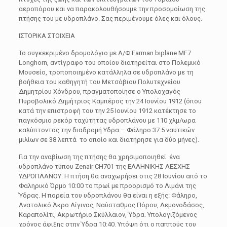
αεροπόρου και να παρακολουθήσουμε την προσομοίωση της
πτήσης του με υδροπλάνο. Σας περιμένουμε όλες και όλους.
ΙΣΤΟΡΙΚΑ ΣΤΟΙΧΕΙΑ
Το συγκεκριμένο δρομολόγιο με Α/Φ Farman biplane MF7
Longhorn, αντίγραφο του οποίου διατηρείται στο Πολεμικό
Μουσείο, τροποποιημένο κατάλληλα σε υδροπλάνο με τη
βοήθεια του καθηγητή του Μετσόβιου Πολυτεχνείου
Δημητρίου Χόνδρου, πραγματοποίησε ο Υπολοχαγός
Πυροβολικό Δημήτριος Καμπέρος την 24 Ιουνίου 1912 (όπου
κατά την επιστροφή του την 25 Ιουνίου 1912 κατέκτησε το
παγκόσμιο ρεκόρ ταχύτητας υδροπλάνου με 110 χλμ/ωρα
καλύπτοντας την διαδρομή Υδρα – Φάληρο 37.5 ναυτικών
μιλίων σε 38 λεπτά το οποίο και διατήρησε για δύο μήνες).
Για την αναβίωση της πτήσης θα χρησιμοποιηθεί ένα
υδροπλάνο τύπου Zenair CH701 της ΕΛΛΗΝΙΚΗΣ ΛΕΣΧΗΣ
ΥΔΡΟΠΛΑΝΟΥ. Η πτήση θα αναχωρήσει στις 28 Ιουνίου από το
Φαληρικό Όρμο 10:00 το πρωί με προορισμό το Λιμάνι της
Ύδρας. Η πορεία του υδροπλάνου θα είναι η εξής: Φάληρο,
Ανατολικό Άκρο Αίγινας, Ναύσταθμος Πόρου, Λεμονοδάσος,
Καραπολίτι, Ακρωτήριο Σκύλλαιον, Ύδρα. Υπολογιζόμενος
χρόνος άφιξης στην Ύδρα 10:40. Υπόψη ότι ο παππούς του