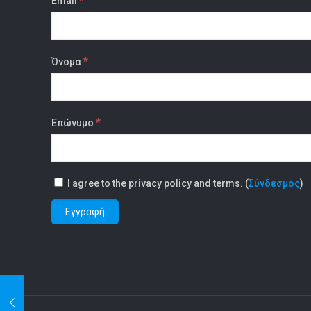
Email
*
Όνομα
*
Επώνυμο
I agree to the privacy policy and terms. (
Σύνδεσμος
)