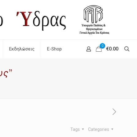
0
€0.00
Εκδηλώσεις
E-Shop
υς”
Tags
Categories