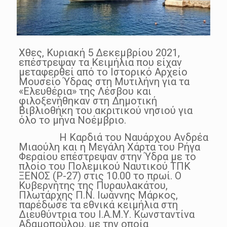
Χθες, Κυριακή 5 Δεκεμβρίου 2021,
επέστρεψαν τα Κειμήλια που είχαν
μεταφερθεί από το Ιστορικό Αρχείο
Μουσείο Ύδρας στη Μυτιλήνη για τα
«Ελευθέρια» της Λέσβου και
φιλοξενήθηκαν στη Δημοτική
Βιβλιοθήκη του ακριτικού νησιού για
όλο το μήνα Νοέμβριο.
Η Καρδιά του Ναυάρχου Ανδρέα
Μιαούλη και η Μεγάλη Χάρτα του Ρήγα
Φεραίου επέστρεψαν στην Ύδρα με το
πλοίο του Πολεμικού Ναυτικού ΤΠΚ
ΞΕΝΟΣ (Ρ-27) στις 10.00 το πρωί. Ο
Κυβερνήτης της Πυραυλακάτου,
Πλωτάρχης Π.Ν. Ιωάννης Μάρκος,
παρέδωσε τα εθνικά κειμήλια στη
Διευθύντρια του Ι.Α.Μ.Υ. Κωνσταντίνα
Αδαμοπούλου, με την οποία