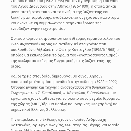
Σπύρου Βασιλείου (1902-1985) για την αγιογράφηση του ναού
του Αγίου Διονυσίου στην Αθήνα (1936-1939), η οποία αν και
μένει πιστή στον τύπο και το πνεύμα της βυζαντινής και
λαϊκής μας παράδοσης, αναδεικνύεται συγχρόνως καινοτόμα
και ανανεωτική συμβάλλοντας στην καθιέρωση της
«νεοβυζαντινής» τεχνοτροπίας.
Ωστόσο κύριος εκπρόσωπος και ένθερμος ιεραπόστολος του
«νεοβυζαντινού» ύφους θα αναδειχθεί στα χρόνια που
ακολουθούν ο Αϊβαλιώτης Φώτης Κόντογλου (1895/6-1965) ο
οποίος θα εκπληρώσει το όραμα του «αναπροσανατολισμού»
της εκκλησιαστικής μας ζωγραφικής στις βυζαντινές της
ρίζες.
Και οι τρεις σπουδαίοι δημιουργοί θα συνομιλήσουν
εικαστικά με ένα τρόπο μοναδικό στην έκθεση
«1922 – 2022,
Ιστορίες μνήμης και τέχνης : αναστοχασμοί στη θρησκευτική
ζωγραφική των Σ. Παπαλουκά, Φ. Κόντογλου, Σ. Βασιλείου»
με
έργα που έχουν διαθέσει για το σκοπό αυτό μεγάλα Ιδρύματα
της χώρας (ΜΙΕΤ, Ίδρυμα Βασίλη και Μαρίνας Θεοχαράκη) και
σημαντικοί Έλληνες Σ
υλλέκτες.
Την επιμέλεια της έκθεσης έχουν οι κυρίες Ανδρομάχη
Κατσελάκη, Δρ Αρχαιολογίας, ΜΑ Ιστορίας Τέχνης και Μαρία
Νάνου ΜΑ Ιστορίας Βυζαντινής Τέχνης.