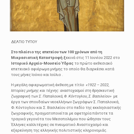
ΔΕΛΤΙΟ ΤΥΠΟΥ
Στο πλαίσιο της επετείου των 100 χρόνων από τη
Μικρασιατική Καταστροφή ξ
εκινά στις 11 Ιουνίου 2022 στο
Ιστορικό Αρχείο-Μουσείο Ύδρας
το πρώτο εκθεσιακό
επετειακό αφιέρωμα μνήμης το οποίο θα διαρκέσει κατά
τους μήνες Ιούνιο και Ιούλιο .
Η μεγάλη αφιερωματική έκθεση με
τίτλο
«1922 – 2022,
Ιστορίες μνήμης και τέχνης: αναστοχασμοί στη θρησκευτική
ζωγραφική των Σ. Παπαλουκά, Φ. Κόντογλου, Σ. Βασιλείου»
με
έργα των σπουδαίων νεοελλήνων ζωγράφων Σ. Παπαλουκά,
Φ. Κόντογλου και Σ. Βασιλείου στο πεδίο της εκκλησιαστικής
ζωγραφικής, πραγματοποιείται με αφετηρία πάντοτε τα
τραγικά γεγονότα του Μεσοπολέμου που ώθησαν τους
Έλληνες καλλιτέχνες σε πνευματικό Αναστοχασμό και
εξερεύνηση της ελληνικής πολιτιστικής κληρονομιάς.