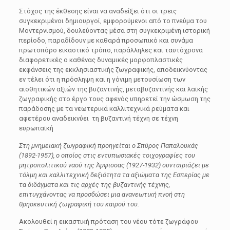
Στόχος της έκθεσης είναι να αναδείξει ότι οι τρεις
συγκεκριμένοι δημιουργοί, εμφορούμενοι από το πνεύμα του
Μοντερνισμού, δουλεύοντας μέσα στη συγκεκριμένη ιστορική
περίοδο, παραδίδουν με καθαρά προσωπικό και συνάμα
πρωτοπόρο εικαστικό τρόπο, παράλληλες και ταυτόχρονα
διαφορετικές ο καθένας δυναμικές μορφοπλαστικές
εκφάνσεις της εκκλησιαστικής ζωγραφικής, αποδεικνύοντας
εν τέλει ότι η πρόσληψη και η γόνιμη μετουσίωση των
αισθητικών αξιών της βυζαντινής, μεταβυζαντινής και λαϊκής
ζωγραφικής στο έργο τους αφενός υπηρετεί την ώσμωση της
παράδοσης με τα νεωτερικά καλλιτεχνικά ρεύματα και
αφετέρου αναδεικνύει τη βυζαντινή τέχνη σε τέχνη
ευρωπαϊκή
Στη μνημειακή ζωγραφική προηγείται ο Σπύρος Παπαλουκάς
(1892-1957), ο οποίος στις εντυπωσιακές τοιχογραφίες του
μητροπολιτικού ναού της Άμφισσας (1927-1932) συνταιριάζει με
τόλμη και καλλιτεχνική δεξιότητα τα αξιώματα της Εσπερίας με
τα διδάγματα και τις αρχές της βυζαντινής τέχνης,
επιτυγχάνοντας να προσδώσει μια ανανεωτική πνοή στη
θρησκευτική ζωγραφική του καιρού του.
Ακολουθεί η εικαστική πρόταση του νέου τότε ζωγράφου