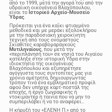
από το 1999, μετά την αγορά του από την
υδραίικη οικογένεια Βλαχόπουλου,
είναι το
Ιστορικό Αρχείο-Μουσείο
Ύδρας
.
Πρόκειται για ένα καΐκι φτιαγμένο
μεθοδικά και με μεράκι εξολοκλήρου
με την παραδοσιακή χειροκίνητη
τεχνική από τους ονομαστούς
Σκιαθίτες καραβομαραγκούς
Μυτιληναίους
, που μετά την
«περιπλάνησή του» σε νησιά του Αιγαίου
κατέληξε στην ιστορική Ύδρα στην
ιδιοκτησία της οικογένειας
Βλαχόπουλου και εξυπηρέτησε
αγόγγυστα τους συντοπίτες μας για
χρόνια αμέτρητα, δημιουργώντας
τρόπον τινά ένα εμβληματικό προφίλ
αφού δεν υπήρχε καρτ-ποστάλ της
εποχής, ή έργο ζωγραφικής ή
ντοκιμαντέρ ή ταινία που να μην το
συμπεριλάβει ή να το αναφέρει…
Η κήρυξή του «ΕΛΕΝΗ Π.» από το