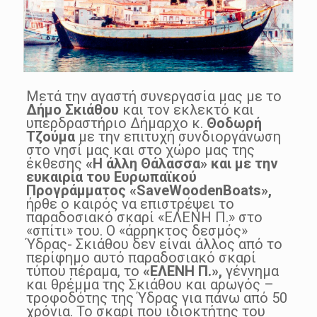
Μετά την αγαστή συνεργασία μας με το
Δήμο Σκιάθου
και τον εκλεκτό και
υπερδραστήριο Δήμαρχο κ.
Θοδωρή
Τζούμα
με την επιτυχή συνδιοργάνωση
στο νησί μας και στο χώρο μας της
έκθεσης
«Η άλλη Θάλασσα» κα
ι με την
ευκαιρία του Ευρωπαϊκού
Προγράμματος «
SaveWoodenBoats
»,
ήρθε ο καιρός να επιστρέψει το
παραδοσιακό σκαρί «ΕΛΕΝΗ Π.» στο
«σπίτι» του. Ο «άρρηκτος δεσμός»
Ύδρας- Σκιάθου δεν είναι άλλος από το
περίφημο αυτό παραδοσιακό σκαρί
τύπου πέραμα, το
«ΕΛΕΝΗ Π.»,
γέννημα
και θρέμμα της Σκιάθου και αρωγός –
τροφοδότης της Ύδρας για πάνω από 50
χρόνια. Το σκαρί που ιδιοκτήτης του