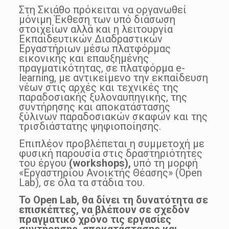
Στη Σκιάθο πρόκειται να οργανωθεί
μόνιμη Έκθεση των υπό διάσωση
στοιχείων αλλά και η λειτουργία
Εκπαιδευτικών Διαδραστικών
Εργαστήριων μέσω πλατφόρμας
εικονικής και επαυξημένης
πραγματικότητας, σε πλατφόρμα e-
learning, με αντικείμενο την εκπαίδευση
νέων στις αρχές και τεχνικές της
παραδοσιακής ξυλοναυπηγικής, της
συντήρησης και αποκατάστασης
ξύλινων παραδοσιακών σκαφών και της
τρισδιάστατης ψηφιοποίησης.
Επιπλέον προβλέπεται η συμμετοχή με
φυσική παρουσία στις δραστηριότητες
του έργου
(
workshops
),
υπό τη μορφή
«Εργαστηρίου Ανοικτής Θέασης» (Open
Lab), σε όλα τα στάδια του.
Το
Open
Lab
, θα δίνει τη δυνατότητα σε
επισκέπτες, να βλέπουν σε σχεδόν
πραγματικό χρόνο τις εργασίες
συντήρησης, αποκατάστασης και