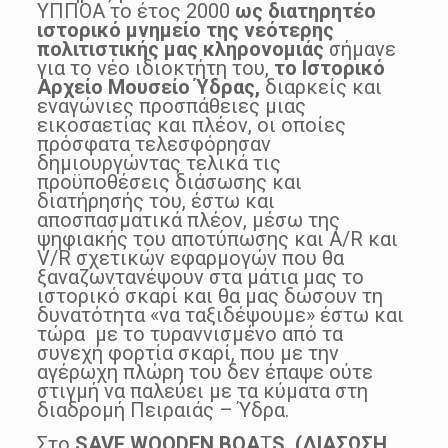
ΥΠΠΟΑ το έτος 2000
ως διατηρητέο
ιστορικό μνημείο της νεότερης
πολιτιστικής μας κληρονομιάς
σήμανε
για το νέο ιδιοκτήτη του,
το Ιστορικό
Αρχείο Μουσείο Ύδρας,
διαρκείς και
εναγώνιες προσπάθειες μιας
εικοσαετίας και πλέον, οι οποίες
πρόσφατα τελεσφόρησαν
δημιουργώντας τελικά τις
προϋποθέσεις διάσωσης και
διατήρησής του, έστω και
αποσπασματικά πλέον, μέσω της
ψηφιακής του αποτύπωσης και Α/R και
V/R σχετικών εφαρμογών που θα
ξαναζωντανέψουν στα μάτια μας το
ιστορικό σκαρί και θα μας δώσουν τη
δυνατότητα «να ταξιδέψουμε» έστω και
τώρα με το τυραννισμένο από τα
συνεχή φορτία σκαρί, που με την
αγέρωχη πλώρη του δεν έπαψε ούτε
στιγμή να παλεύει με τα κύματα στη
διαδρομή Πειραιάς – Ύδρα.
Στο
SAVE WOODEN BOA
T
S, (ΔΙΑΣΩΣΗ