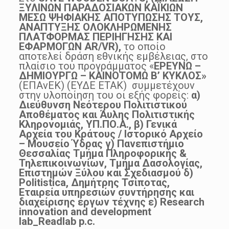
ΞΥΛΙΝΩΝ ΠΑΡΑΔΟΣΙΑΚΩΝ ΚΑΪΚΙΩΝ
ΜΕΣΩ ΨΗΦΙΑΚΗΣ ΑΠΟΤΥΠΩΣΗΣ ΤΟΥΣ,
ΑΝΑΠΤΥΞΗΣ ΟΛΟΚΛΗΡΩΜΕΝΗΣ
ΠΛΑΤΦΟΡΜΑΣ ΠΕΡΙΗΓΗΣΗΣ ΚΑΙ
ΕΦΑΡΜΟΓΩΝ AR/VR),
το οποίο
αποτελεί δράση εθνικής εμβέλειας, στο
πλαίσιο του προγράμματος «
ΕΡΕΥΝΩ –
ΔΗΜΙΟΥΡΓΩ – ΚΑΙΝΟΤΟΜΩ Β’ ΚΥΚΛΟΣ»
(ΕΠΑνΕΚ) (ΕΥΔΕ ΕΤΑΚ) συμμετέχουν
στην υλοποίηση του οι εξής φορείς:
α)
Διεύθυνση Nεότερου Πολιτιστικού
Αποθέματος και Άυλης Πολιτιστικής
Κληρονομιάς, ΥΠ.ΠΟ.Α., β) Γενικά
Αρχεία του Κράτους / Ιστορικό Αρχείο
– Μουσείο Ύδρας γ) Πανεπιστήμιο
Θεσσαλίας Τμήμα Πληροφορικής &
Τηλεπικοινωνίων, Τμήμα Δασολογίας,
Επιστημών Ξύλου και Σχεδιασμού δ)
Politistica, Δημήτρης Τσίποτας,
Εταιρεία υπηρεσιών συντήρησης και
διαχείρισης έργων τέχνης ε) Research
innovation and development
lab_Readlab p.c.