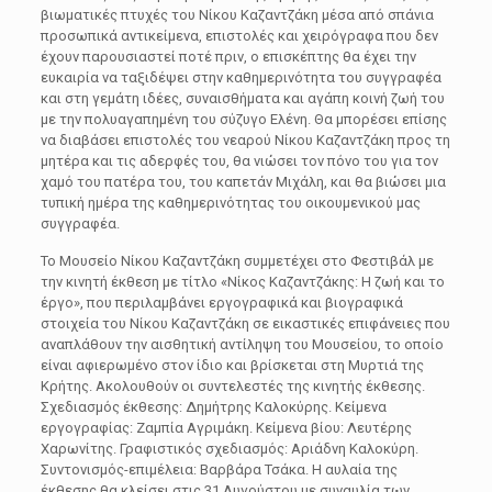
βιωματικές πτυχές του Νίκου Καζαντζάκη μέσα από σπάνια
προσωπικά αντικείμενα, επιστολές και χειρόγραφα που δεν
έχουν παρουσιαστεί ποτέ πριν, ο επισκέπτης θα έχει την
ευκαιρία να ταξιδέψει στην καθημερινότητα του συγγραφέα
και στη γεμάτη ιδέες, συναισθήματα και αγάπη κοινή ζωή του
με την πολυαγαπημένη του σύζυγο Ελένη. Θα μπορέσει επίσης
να διαβάσει επιστολές του νεαρού Νίκου Καζαντζάκη προς τη
μητέρα και τις αδερφές του, θα νιώσει τον πόνο του για τον
χαμό του πατέρα του, του καπετάν Μιχάλη, και θα βιώσει μια
τυπική ημέρα της καθημερινότητας του οικουμενικού μας
συγγραφέα.
Το Μουσείο Νίκου Καζαντζάκη συμμετέχει στο Φεστιβάλ με
την κινητή έκθεση με τίτλο «Νίκος Καζαντζάκης: Η ζωή και το
έργο», που περιλαμβάνει εργογραφικά και βιογραφικά
στοιχεία του Νίκου Καζαντζάκη σε εικαστικές επιφάνειες που
αναπλάθουν την αισθητική αντίληψη του Μουσείου, το οποίο
είναι αφιερωμένο στον ίδιο και βρίσκεται στη Μυρτιά της
Κρήτης. Ακολουθούν οι συντελεστές της κινητής έκθεσης.
Σχεδιασμός έκθεσης: Δημήτρης Καλοκύρης. Κείμενα
εργογραφίας: Ζαμπία Αγριμάκη. Κείμενα βίου: Λευτέρης
Χαρωνίτης. Γραφιστικός σχεδιασμός: Αριάδνη Καλοκύρη.
Συντονισμός-επιμέλεια: Βαρβάρα Τσάκα. Η αυλαία της
έκθεσης θα κλείσει στις 31 Αυγούστου με συναυλία των