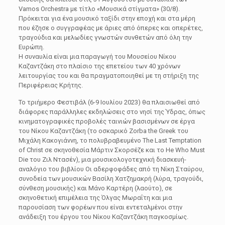
Vamos Orchestra με τίτλο «Μουσικά στίγματα» (30/8).
Πρόκειται για ένα μουσικό ταξίδι στην εποχή και στα μέρη
που έζησε ο συγγραφέας με άριες από όπερες και οπερέτες,
τραγούδια και μελωδίες γνωστών συνθετών από όλη την
Ευρώπη.
Η συναυλία είναι μια παραγωγή του Μουσείου Νίκου
Καζαντζάκη στο πλαίσιο της επετείου των 40 χρόνων
λειτουργίας του και θα πραγματοποιηθεί με τη στήριξη της
Περιφέρειας Κρήτης.
Το τριήμερο Φεστιβάλ (6-9 Ιουλίου 2023) θα πλαισιωθεί από
διάφορες παράλληλες εκδηλώσεις στο νησί της Ύδρας, όπως
κινηματογραφικές προβολές ταινιών βασισμένων σε έργα
του Νίκου Καζαντζάκη (το οσκαρικό Zorba the Greek του
Μιχάλη Κακογιάννη, το πολυβραβευμένο The Last Temptation
of Christ σε σκηνοθεσία Μάρτιν Σκορσέζε και το He Who Must
Die του Ζιλ Ντασέν), μια μουσικολογοτεχνική διασκευή-
αναλόγιο του βιβλίου Οι αδερφοφάδες από τη Νίκη Σταύρου,
συνοδεία των μουσικών Βασίλη Χατζημακρή (λύρα, τραγούδι,
σύνθεση μουσικής) και Μάνο Καρτέρη (λαούτο), σε
σκηνοθετική επιμέλεια της Όλγας Μωραΐτη και μια
παρουσίαση των φορέων που είναι εντεταλμένοι στην
ανάδειξη του έργου του Νίκου Καζαντζάκη παγκοσμίως.