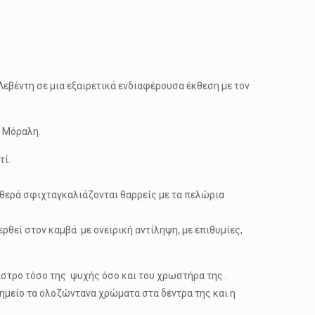
Λεβέντη σε μια εξαιρετικά ενδιαφέρουσα έκθεση με τον
η Μόραλη.
τί.
αθερά σφιχταγκαλιάζονται θαρρείς με τα πελώρια
ρθεί στον καμβά με ονειρική αντίληψη, με επιθυμίες,
οίστρο τόσο της ψυχής όσο και του χρωστήρα της .
σημείο τα ολοζώντανα χρώματα στα δέντρα της και η