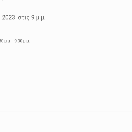
 2023 στις 9 μ.μ.
0 μ.μ – 9.30 μ.μ.