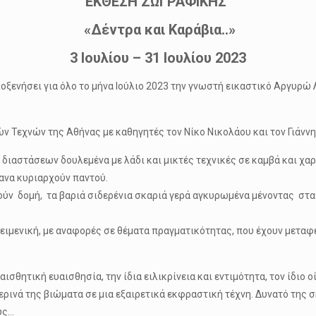
ΕΚΘΕΣΗ ΖΩΓΡΑΦΙΚΗΣ
«Δέντρα και Καράβια..»
3 Ιουλίου – 31 Ιουλίου 2023
λοξενήσει για όλο το μήνα Ιούλιο 2023 την γνωστή εικαστικό Αργυρώ 
Τεχνών της Αθήνας με καθηγητές τον Νίκο Νικολάου και τον Γιάνν
ιαστάσεων δουλεμένα με λάδι και μικτές τεχνικές σε καμβά και χαρ
ανα κυριαρχούν παντού.
ούν δομή, τα βαριά σιδερένια σκαριά γερά αγκυρωμένα μένοντας στ
κειμενική, με αναφορές σε θέματα πραγματικότητας, που έχουν μεταφε
ισθητική ευαισθησία, την ίδια ειλικρίνεια και εντιμότητα, τον ίδιο 
ερινά της βιώματα σε μια εξαιρετικά εκφραστική τέχνη. Δυνατό της 
υς…