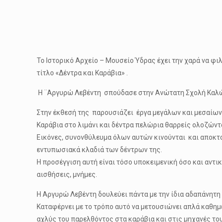
Το Ιστορικό Αρχείο – Μουσείο Ύδρας έχει την χαρά να φι
τίτλο «Δέντρα και Καράβια» .
Η ¨Αργυρώ Λεβέντη σπούδασε στην Ανώτατη Σχολή Καλών 
Στην έκθεσή της παρουσιάζει έργα μεγάλων και μεσαίων δ
Καράβια στο λιμάνι και δέντρα πελώρια θαρρείς ολοζώντ
Εικόνες, συνονθύλευμα όλων αυτών κινούνται και αποκτ
εντυπωσιακά κλαδιά των δέντρων της.
Η προσέγγιση αυτή είναι τόσο υποκειμενική όσο και αντι
αισθήσεις, μνήμες.
Η Αργυρώ Λεβέντη δουλεύει πάντα με την ίδια αδαπάνητη α
Καταφέρνει με το τρόπο αυτό να μετουσιώνει απλά καθημ
αχλύς του παρελθόντος στα καράβια και στις μηχανές το