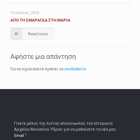
16 Ιουλίου, 2026
ΑΠΟ ΤΗ ΣΜΑΡΑΓΔΑ ΣΤΗ ΜΑΡΙΑ
Read more
Αφήστε μια απάντηση
Για να σχολιάσετε πρέπει να
συνδεθείτε
.
Γίνετε μέλος της λίστας επικοινωνίας του Ιστορικού
Αρχείου Μουσείου Ύδρας για να μαθαίνετε τα νέα μας.
*
Email