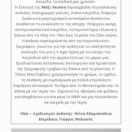
πατρίδα, τα παιδικά μας χρόνια!».
Η Συλλογή της
Μάξι Λεούση
περιλαμβάνει πορσελάνινες
κούκλες, πολύχρωμες γκέισες, πιάνα-παιχνίδια, διάφορα
ζωάκια και μικρογραφικά αντικείμενα-έπιπλα που
συνέθεταν το κουκλόσπιτο της εποχής. Υπάρχουν ακόμη
αντιπροσωπευτικά παιχνίδια, τα περισσότερα τσίγκινα ή
ξύλινα από τα τέλη του 19ου έως τα μέσα του 20ου αιώνα.
Η έκθεση συμπληρώνεται από την παρουσία ενός
ζωγράφου, γνωστού για την αγάπη και τις ανεξάντλητες
συλλογές του για ό,τι έχει σχέση με τον κόσμο του
παιχνιδιού από την αρχαιότητα ως τις μέρες μας.
Τρισδιάστατες κατασκευές λειτουργούν σαν προέκταση
της ζωγραφικής τραβώντας δάνεια από τη γλυπτική. O
Τάσος Μαντζαβίνος χρησιμοποίησε το χρώμα, το σχέδιο,
τη σύνθεση, μα συμπλήρωσε με πολλά ετερόκλητα
παράξενα αντικείμενα. Τα πήρε από το Μοναστηράκι και τα
έδεσε με την τέχνη του. Ζαροκούτια, σβούρες και φιδάκια
καταλαμβάνουν για ένα μήνα το ΙΑΜΥ και μας προσκαλούν
σε παιχνίδι με την Τέχνη.
Ιδέα – σχεδιασμός έκθεσης: Ντίνα Αδαμοπούλου
Επιμέλεια: Γιώργος Μυλωνάς