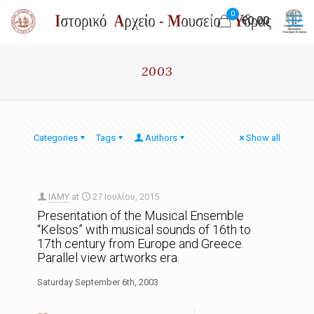
0
€0.00
2003
Categories
Tags
Authors
Show all
IAMY
at
27 Ιουλίου, 2015
Presentation of the Musical Ensemble
“Kelsos” with musical sounds of 16th to
17th century from Europe and Greece.
Parallel view artworks era.
Saturday September 6th, 2003