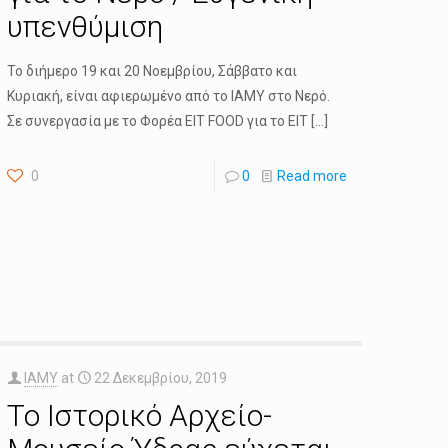
υπενθύμιση
Το διήμερο 19 και 20 Νοεμβρίου, Σάββατο και
Κυριακή, είναι αφιερωμένο από το ΙΑΜΥ στο Νερό.
Σε συνεργασία με το Φορέα EIT FOOD για το EIT
[…]
0
0
Read more
IAMY
at
22 Δεκεμβρίου, 2019
Το Ιστορικό Αρχείο-