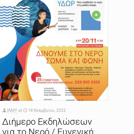
IAMY
at
18 Νοεμβρίου, 2022
Διήμερο Εκδηλώσεων
για το Νερό / Ευγενική