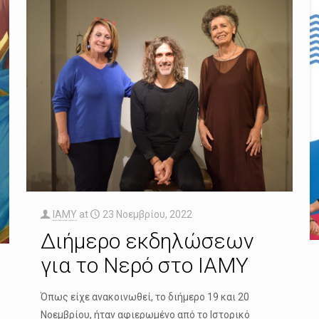
IAMY
at
23 Νοεμβρίου, 2022
Διήμερο εκδηλώσεων
για το Νερό στο ΙΑΜΥ
Όπως είχε ανακοινωθεί, το διήμερο 19 και 20
Νοεμβρίου, ήταν αφιερωμένο από το Ιστορικό