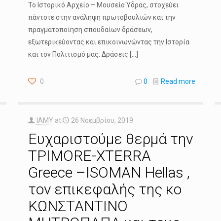
Το Ιστορικό Αρχείο – Μουσείο Ύδρας, στοχεύει
πάντοτε στην ανάληψη πρωτοβουλιών και την
πραγματοποίηση σπουδαίων δράσεων,
εξωτερικεύοντας και επικοινωνώντας την Ιστορία
και τον Πολιτισμό μας. Δράσεις
[…]
0
0
Read more
IAMY
at
26 Νοεμβρίου, 2019
Ευχαριστούμε θερμά την
ΤΡΙΜΟRΕ-ΧΤΕRRA
Greece –ISOMAN Hellas ,
τον επικεφαλής της κο
KΩΝΣΤΑΝΤΙΝΟ