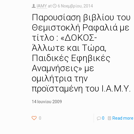
IAMY
at
6 Νοεμβρίου, 2014
Παρουσίαση βιβλίου του
Θεμιστοκλή Ραφαλιά με
τίτλο : «ΔΟΚΟΣ-
Άλλωτε και Τώρα,
Παιδικές Εφηβικές
Αναμνήσεις» με
ομιλήτρια την
προϊσταμένη του Ι.Α.Μ.Υ.
14 Ιουνίου 2009
0
0
Read more