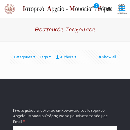
0
€0.00
Θεατρικές Τρέχουσες
Categories
Tags
Authors
Show all
Γίνετε μέλος της λίστας επικοινωνίας του Ιστορικού
Αρχείου Μουσείου Ύδρας για να μαθαίνετε τα νέα μας.
*
Email