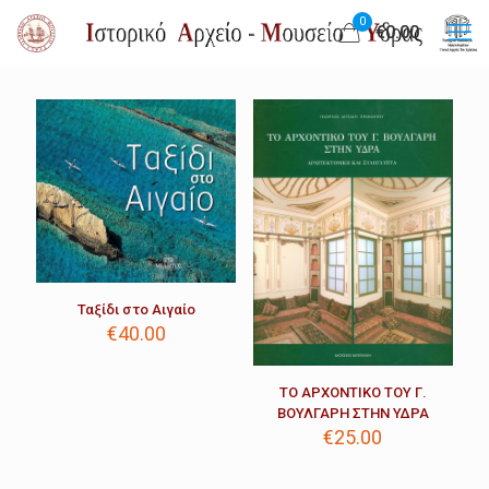
0
€0.00
Ταξίδι στο Αιγαίο
€
40.00
ΤΟ ΑΡΧΟΝΤΙΚΟ ΤΟΥ Γ.
ΒΟΥΛΓΑΡΗ ΣΤΗΝ ΥΔΡΑ
€
25.00