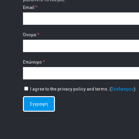
*
Email
*
Όνομα
*
Επώνυμο
I agree to the privacy policy and terms. (
Σύνδεσμος
)