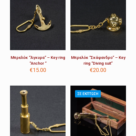
Μπρελόκ “Άγκυρα” – Key ring
Μπρελόκ “Σκάφανδρο” – Key
“Anchor “
ring “Diving suit”
€
15.00
€
20.00
ΣΕ ΈΚΠΤΩΣΗ