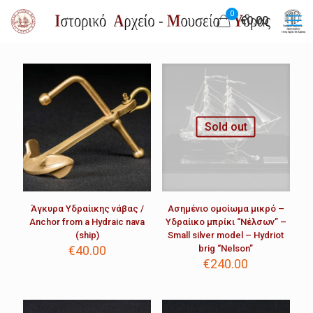
0
€0.00
Sold out
Άγκυρα Υδραίικης νάβας /
Ασημένιο ομοίωμα μικρό –
Anchor from a Hydraic nava
Υδραίικο μπρίκι “Νέλσων” –
(ship)
Small silver model – Hydriot
€
40.00
brig “Nelson”
€
240.00