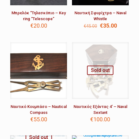
Μπρελόκ “Τηλεσκόπιο – Key
Ναυτική Σφυρίχτρα – Naval
ring “Telescope”
Whistle
Original
Η
€
20.00
€
35.00
€
45.00
price
τρέχουσ
was:
τιμή
€45.00.
είναι:
€35.00.
Sold out
Ναυτικό Κουμπάσο – Nautical
Ναυτικός Εξάντας 4′ – Naval
Compass
Sextant
€
55.00
€
100.00
Sold out