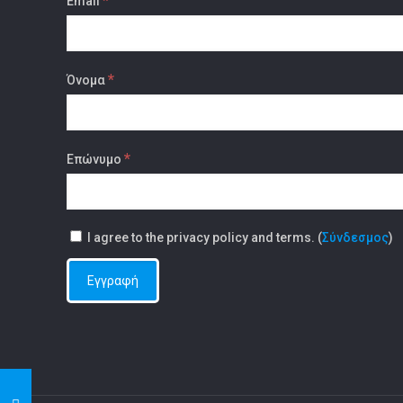
*
Email
*
Όνομα
*
Επώνυμο
I agree to the privacy policy and terms. (
Σύνδεσμος
)