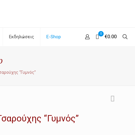
0
€0.00
Εκδηλώσεις
E-Shop
p
σαρούχης “Γυμνός”
Τσαρούχης “Γυμνός”