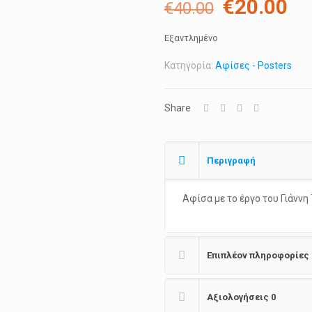
Original
Η
€
20.00
€
40.00
price
τρ
Εξαντλημένο
was:
τι
€40.00.
εί
Κατηγορία:
Αφίσες - Posters
€2
Share
Περιγραφή
Αφίσα με το έργο του Γιάνν
Επιπλέον πληροφορίες
Αξιολογήσεις
0