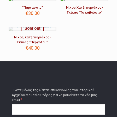
“Παρνασσίς”
Νίκος Χατζηκυριάκος-
€
30.00
Γκίκας “Το καβαλέτο”
Sold out
Νίκος Χατζηκυριάκος-
Γκίκας “Πέργολα Ι”
€
40.00
Γίνετε μέλος της λίστας επικοινωνίας του Ιστορικού
Αρχείου Μουσείου Ύδρας για να μαθαίνετε τα νέα μας.
*
Email