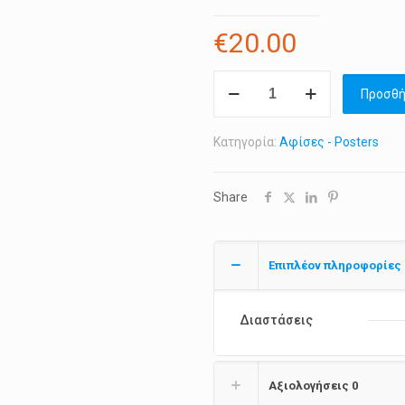
€
20.00
Παραδοσιακό
Προσθή
σκάφος
"Θεοδωρος"
Κατηγορία:
Αφίσες - Posters
ποσότητα
Share
Επιπλέον πληροφορίες
Διαστάσεις
Αξιολογήσεις
0