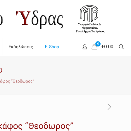
0
€0.00
Εκδηλώσεις
E-Shop
p
κάφος “Θεοδωρος”
κάφος “Θεοδωρος”