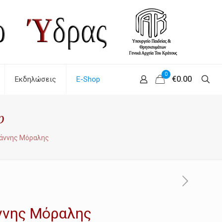
0
€0.00
Εκδηλώσεις
E-Shop
p
ιάννης Μόραλης
άννης Μόραλης