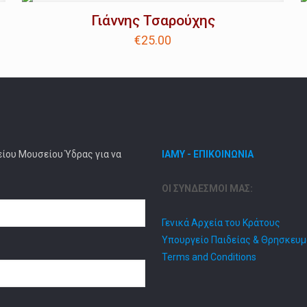
Γιάννης Τσαρούχης
€
25.00
είου Μουσείου Ύδρας για να
ΙΑΜΥ - ΕΠΙΚΟΙΝΩΝΙΑ
ΟΙ ΣΥΝΔΕΣΜΟΙ ΜΑΣ:
Γενικά Αρχεία του Κράτους
Υπουργείο Παιδείας & Θρησκευ
Terms and Conditions