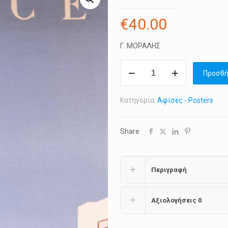
€
40.00
Γ. ΜΟΡΑΛΗΣ
ΥΔΡΑ
Προσθή
1956,
Γιάννης
Κατηγορία:
Αφίσες - Posters
Μόραλης
ποσότητα
Share
Περιγραφή
Αξιολογήσεις
0