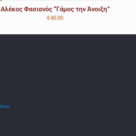
Αλέκος Φασιανός “Γάμος την Άνοιξη”
€
40.00
μάτων