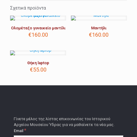
Σχετικά προϊόντα
Ολομέταξο γυναικείο μαντίλι
Μαντήλι
€
160.00
€
160.00
Θήκη laptop
€
55.00
Γίνετε μέλος της λίστας επικοινωνίας του Ιστορικού
Αρχείου Μουσείου Ύδρας για να μαθαίνετε τα νέα μας.
*
Email