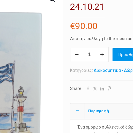
24.10.21
€
90.00
Από την συλλογή to the moon an
Ίρις
Προσθή
Γιαννακοπούλου
HYDRA
Κατηγορίες:
Διακοσμητικά - Δώρα 
"seagull"
24.10.21
ποσότητα
Share
Περιγραφή
Ένα όμορφο συλλεκτικό δώρ