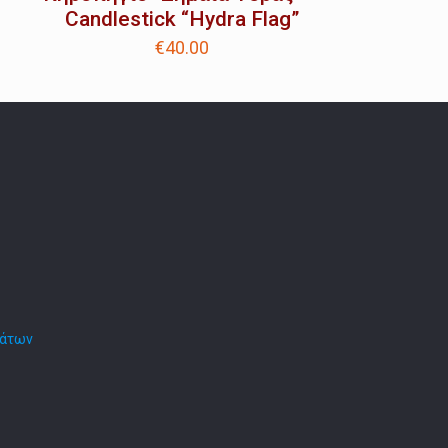
Candlestick “Hydra Flag”
€
40.00
μάτων