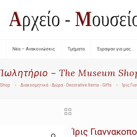
Νέα – Ανακοινώσεις
Τμήματα
Έγραψαν για μας…
Πωλητήριο – The Museum Sho
 Shop
Διακοσμητικά - Δώρα - Decorative Items - Gifts
Ίρις Γι
Ίρις Γιαννακοπ