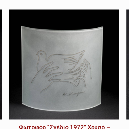
Φωτοφόρ “Σχέδιο 1972” Χρυσό –