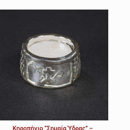
Κηροπήγιο “Σημαία Ύδρας” –