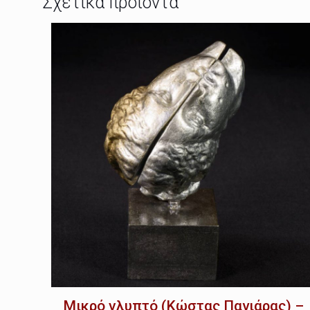
Σχετικά προϊόντα
Μικρό γλυπτό (Κώστας Πανιάρας) –