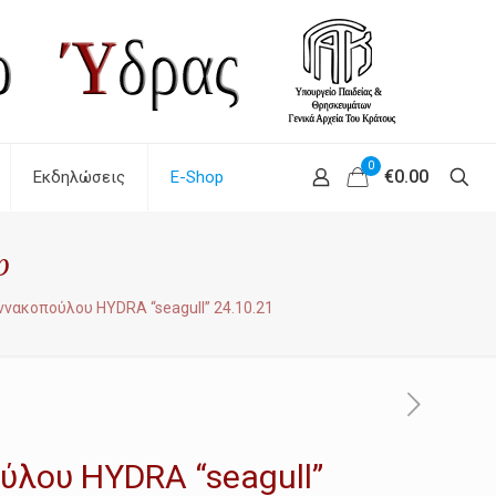
0
€0.00
Εκδηλώσεις
E-Shop
p
αννακοπούλου HYDRA “seagull” 24.10.21
ούλου HYDRA “seagull”