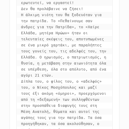
ερωτευτεί, να εργαστεί! 

Δεν θα προλάβαινε να ζήσει!

Η άλκιμη νιότη του θα ξοδευόταν για 
την πατρίδα. Το «Πεθαίνουμε σαν 
άνδρες για την Πατρίδα», το «Χαίρε 
Ελλάδα, μητέρα Ηρώων» ήταν οι 
τελευταίες σκέψεις του, αποτυπωμένες 
σε ένα μικρό χαρτάκι, με παραλήπτες 
τους γονείς του, τις αδελφές του, την 
Ελλάδα. Ο ηρωισμός, ο πατριωτισμός, η 
θυσία, η μετάβαση στην αιωνιότητα όλα 
σε υπέρθεση, όλα στο απόλυτο, από ένα 
αγόρι 21 ετών.  

Δίπλα του, ο φίλος του, ο «αδελφός» 
του, ο Νίκος Μοσχόπουλος και μαζί 
τους έξι ακόμη «όμηροι», προερχόμενοι 
από τη «δεξαμενή» των συλληφθέντων 
στην προσπάθεια διαφυγής τους στη 
Μέση Ανατολή, θύματα και αυτοί της 
αγάπης τους για την πατρίδα. Τα όσα 
προηγήθηκαν, τα όσα ακολούθησαν, ο 