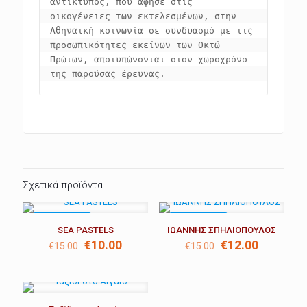
αντίκτυπος, που άφησε στις 
οικογένειες των εκτελεσμένων, στην 
Αθηναϊκή κοινωνία σε συνδυασμό με τις 
προσωπικότητες εκείνων των Οκτώ 
Πρώτων, αποτυπώνονται στον χωροχρόνο 
της παρούσας έρευνας.
Σχετικά προϊόντα
ΣΕ ΈΚΠΤΩΣΗ
ΣΕ ΈΚΠΤΩΣΗ
SEA PASTELS
ΙΩΑΝΝΗΣ ΣΠΗΛΙΟΠΟΥΛΟΣ
Original
Η
Original
Η
€
10.00
€
12.00
€
15.00
€
15.00
price
τρέχουσα
price
τρέχουσ
was:
τιμή
was:
τιμή
€15.00.
είναι:
€15.00.
είναι:
€10.00.
€12.00.