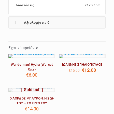
Διαστάσεις
21 × 27 cm
Αξιολογήσεις
0
Σχετικά προϊόντα
ΣΕ ΈΚΠΤΩΣΗ
Wandern auf Hydra (Wernet
ΙΩΑΝΝΗΣ ΣΠΗΛΙΟΠΟΥΛΟΣ
Original
Η
Rutz)
€
12.00
€
15.00
price
τρέχουσ
€
6.00
was:
τιμή
€15.00.
είναι:
€12.00.
Sold out
Ο ΛΟΡΔΟΣ ΜΠΑΫΡΟΝ: Η ΖΩΗ
ΤΟΥ – ΤΟ ΕΡΓΟ ΤΟΥ
€
14.00