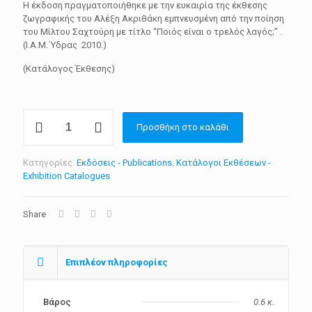
Η έκδοση πραγματοποιήθηκε με την ευκαιρία της έκθεσης
ζωγραφικής του Αλέξη Ακριθάκη εμπνευσμένη από την ποίηση
του Μίλτου Σαχτούρη με τίτλο “Ποιός είναι ο τρελός λαγός;” .
(Ι.Α.Μ. Ύδρας 2010.)
(Κατάλογος Έκθεσης)
Ακριθάκης
Προσθήκη στο καλάθι
-
Σαχτούρης
"Ποιός
Κατηγορίες:
Εκδόσεις - Publications
,
Κατάλογοι Εκθέσεων -
είναι
Exhibition Catalogues
ο
τρελός
λαγός;"
Share
ποσότητα
Επιπλέον πληροφορίες
Βάρος
0.6 κ.