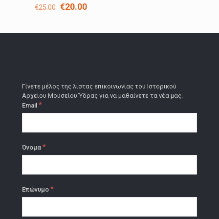
Original
Η
€
20.00
€
25.00
price
τρέχουσα
was:
τιμή
€25.00.
είναι:
€20.00.
Γίνετε μέλος της λίστας επικοινωνίας του Ιστορικού
Αρχείου Μουσείου Ύδρας για να μαθαίνετε τα νέα μας.
*
Email
*
Όνομα
*
Επώνυμο