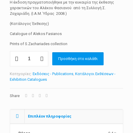
Η έκδοση πραγματοποιήθηκε με την ευκαιρία της έκθεσης
χαρακτικών του Αλέκου Φασιανού από τη Συλλογή Σ.
Ζαχαριάδη. (Ι.Α.Μ. Ύδρας 2008.)
(Κατάλογος Έκθεσης)
Catalogue of Alekos Fasianos
Prints of S.Zachariades collection
Αλέκος
Προσθήκη στο καλάθι
Φασιανός,
Χαρακτική
-
Κατηγορίες:
Εκδόσεις - Publications
,
Κατάλογοι Εκθέσεων -
Alekos
Exhibition Catalogues
Fasianos
engraving
ποσότητα
Share
Επιπλέον πληροφορίες