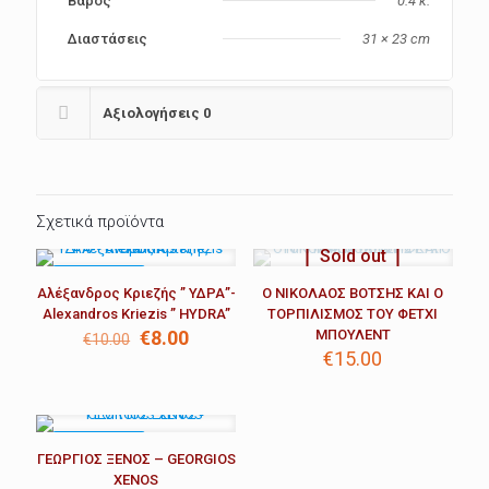
Βάρος
0.4 κ.
Διαστάσεις
31 × 23 cm
Αξιολογήσεις
0
Σχετικά προϊόντα
Sold out
ΣΕ ΈΚΠΤΩΣΗ
Αλέξανδρος Κριεζής ” ΥΔΡΑ”-
Ο ΝΙΚΟΛΑΟΣ ΒΟΤΣΗΣ ΚΑΙ Ο
Alexandros Kriezis ” HYDRA”
ΤΟΡΠΙΛΙΣΜΟΣ ΤΟΥ ΦΕΤΧΙ
Original
Η
€
8.00
ΜΠΟΥΛΕΝΤ
€
10.00
price
τρέχουσα
€
15.00
was:
τιμή
€10.00.
είναι:
€8.00.
ΣΕ ΈΚΠΤΩΣΗ
ΓΕΩΡΓΙΟΣ ΞΕΝΟΣ – GEORGIOS
XENOS