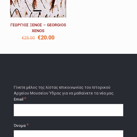
ΓΕΩΡΓΙΟΣ ΞΕΝΟΣ – GEORGIOS
XENOS
Original
Η
€
20.00
€
25.00
price
τρέχουσα
was:
τιμή
€25.00.
είναι:
€20.00.
Γίνετε μέλος της λίστας επικοινωνίας του Ιστορικού
Αρχείου Μουσείου Ύδρας για να μαθαίνετε τα νέα μας.
*
Email
*
Όνομα