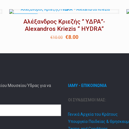
ΣΕ ΈΚΠΤΩΣΗ
Αλέξανδρος Κριεζής ” ΥΔΡΑ”-
Alexandros Kriezis ” HYDRA”
Original
Η
€
8.00
€
10.00
price
τρέχουσα
was:
τιμή
€10.00.
είναι:
€8.00.
είου Μουσείου Ύδρας για να
ΙΑΜΥ - ΕΠΙΚΟΙΝΩΝΙΑ
ΟΙ ΣΥΝΔΕΣΜΟΙ ΜΑΣ:
Γενικά Αρχεία του Κράτους
Υπουργείο Παιδείας & Θρησκευ
Terms and Conditions