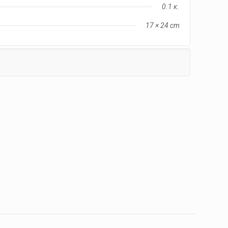
0.1 κ.
17 × 24 cm