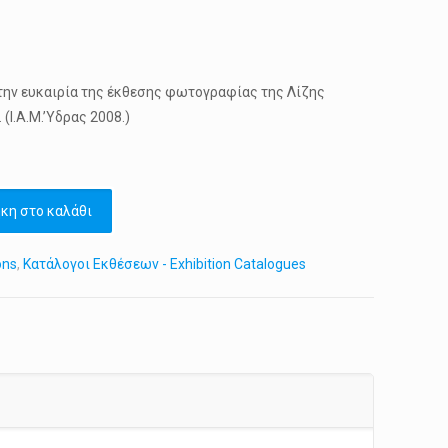
έχουσα
την ευκαιρία της έκθεσης φωτογραφίας της Λίζης
μή
(Ι.Α.Μ.’Υδρας 2008.)
ναι:
0.00.
κη στο καλάθι
ons
,
Κατάλογοι Εκθέσεων - Exhibition Catalogues