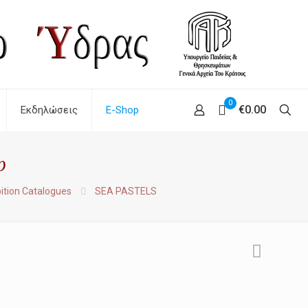
0
€0.00
Εκδηλώσεις
E-Shop
p
ition Catalogues
SEA PASTELS