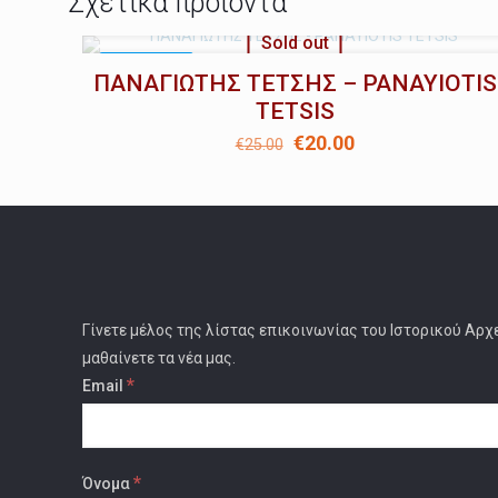
Σχετικά προϊόντα
Sold out
ΣΕ ΈΚΠΤΩΣΗ
ΠΑΝΑΓΙΩΤΗΣ ΤΕΤΣΗΣ – PANAYIOTIS
TETSIS
Original
Η
€
20.00
€
25.00
price
τρέχουσα
was:
τιμή
€25.00.
είναι:
€20.00.
Γίνετε μέλος της λίστας επικοινωνίας του Ιστορικού Αρχ
μαθαίνετε τα νέα μας.
*
Email
*
Όνομα