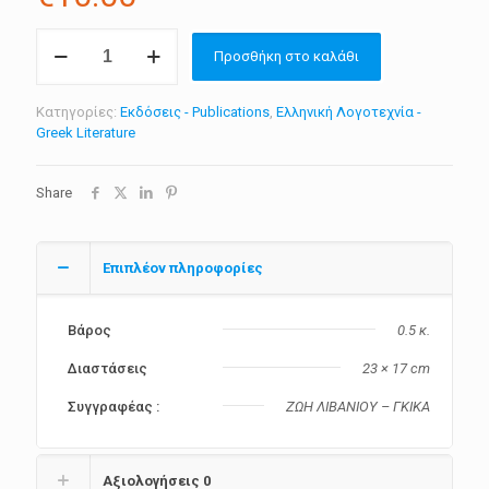
"Ληλάντιο"
Προσθήκη στο καλάθι
Πέρασμα
μιας
μικρής...Ζωής
Κατηγορίες:
Εκδόσεις - Publications
,
Ελληνική Λογοτεχνία -
ποσότητα
Greek Literature
Share
Επιπλέον πληροφορίες
Βάρος
0.5 κ.
Διαστάσεις
23 × 17 cm
Συγγραφέας :
ΖΩΗ ΛΙΒΑΝΙΟΥ – ΓΚΙΚΑ
Αξιολογήσεις
0