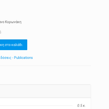
Πάνο Κορωνάκη
ς.
κη στο καλάθι
δόσεις - Publications
0.5 κ.