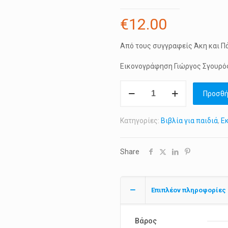
€
12.00
Από τους συγγραφείς Άκη και 
Εικονογράφηση Γιώργος Σγουρό
Ρούλης
Προσθή
ο
Υδραίος
Κατηγορίες:
Βιβλία για παιδιά
,
Εκ
νάνος
γαϊδαρούλης
ποσότητα
Share
Επιπλέον πληροφορίες
Βάρος