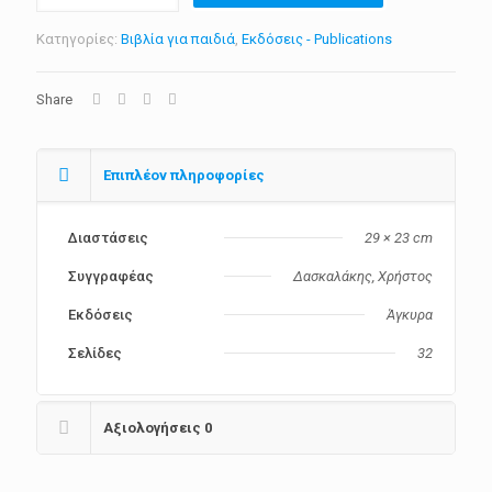
ποσότητα
€20.00.
είναι:
Κατηγορίες:
Βιβλία για παιδιά
€17.00.
,
Εκδόσεις - Publications
Share
Επιπλέον πληροφορίες
Διαστάσεις
29 × 23 cm
Συγγραφέας
Δασκαλάκης, Χρήστος
Eκδόσεις
Άγκυρα
Σελίδες
32
Αξιολογήσεις
0