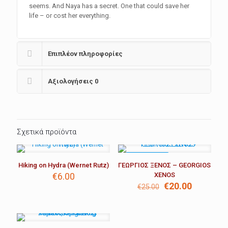
seems. And Naya has a secret. One that could save her
life – or cost her everything.
Επιπλέον πληροφορίες
Αξιολογήσεις
0
Σχετικά προϊόντα
ΣΕ ΈΚΠΤΩΣΗ
Hiking on Hydra (Wernet Rutz)
ΓΕΩΡΓΙΟΣ ΞΕΝΟΣ – GEORGIOS
€
6.00
XENOS
Original
Η
€
20.00
€
25.00
price
τρέχουσ
was:
τιμή
€25.00.
είναι:
€20.00.