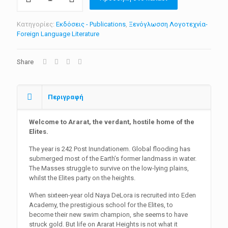
ποσότητα
Κατηγορίες:
Εκδόσεις - Publications
,
Ξενόγλωσση Λογοτεχνία-
Foreign Language Literature
Share
Περιγραφή
Welcome to Ararat, the verdant, hostile home of the
Elites.
The year is 242 Post Inundationem. Global flooding has
submerged most of the Earth’s former landmass in water.
The Masses struggle to survive on the low-lying plains,
whilst the Elites party on the heights.
When sixteen-year old Naya DeLora is recruited into Eden
Academy, the prestigious school for the Elites, to
become their new swim champion, she seems to have
struck gold. But life on Ararat Heights is not what it