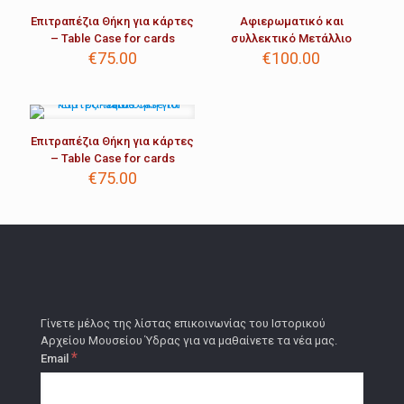
Επιτραπέζια Θήκη για κάρτες
Αφιερωματικό και
– Table Case for cards
συλλεκτικό Μετάλλιο
€
75.00
€
100.00
Επιτραπέζια Θήκη για κάρτες
– Table Case for cards
€
75.00
Γίνετε μέλος της λίστας επικοινωνίας του Ιστορικού
Αρχείου Μουσείου Ύδρας για να μαθαίνετε τα νέα μας.
*
Email