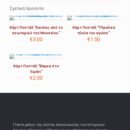
Σχετικά προϊόντα
Κάρτ Ποστάλ “Εικόνες από το
Κάρτ Ποστάλ “Υδραίϊκα
εσωτερικό του Μουσείου.”
πλοία του αγώνα.”
€
3.00
€
1.50
Κάρτ Ποστάλ “Βάρκα στο
λιμάνι”
€
2.00
Γίνετε μέλος της λίστας επικοινωνίας του Ιστορικού