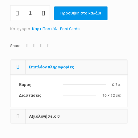
Κάρτ
Προσθήκη στο καλάθι
Ποστάλ
"Η
Ελένη
Κατηγορία:
Κάρτ Ποστάλ - Post Cards
Δημ.
Κριεζή.
Ελαιογραφία
Share
του
Νικ.
Βώκου."
ποσότητα
Επιπλέον πληροφορίες
Βάρος
0.1 κ.
Διαστάσεις
16 × 12 cm
Αξιολογήσεις
0