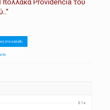
 πολλάκα Providencia του
..”
κη στο καλάθι
ards
0.1 κ.