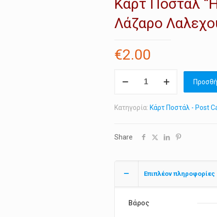
Κάρτ Ποστάλ “Η
Λάζαρο Λαλεχού
€
2.00
Κάρτ
Προσθή
Ποστάλ
"Η
Κατηγορία:
Κάρτ Ποστάλ - Post C
πολλάκα
Providencia
του
Share
Λάζαρο
Λαλεχού.."
ποσότητα
Επιπλέον πληροφορίες
Βάρος