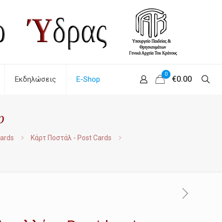
0
€0.00
Εκδηλώσεις
E-Shop
p
Cards
Κάρτ Ποστάλ - Post Cards